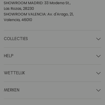
SHOWROOM MADRID: 33 Modena St.,
Las Rozas, 28230
SHOWROOM VALENCIA: Av. d'Arago, 21,
Valencia, 46010
COLLECTIES
Houten tafels
Eettafels
HELP
Uitschuifbare tafels
Houten stoelen
Wie we zijn
Houten tv-meubels
Algemene voorwaarden
WETTELIJK
Houten ladekasten
Leveringsvoorwaarden
Houten dressoirs
Professionals
Betalingswijzen
Houten bureaus
Onderhoud van eiken meubelen
Wettelijke kennisgeving
MERKEN
Houten bedden
FAQ
Privacybeleid
Nachtkastjes
Retourbeleid
NordicStory
Hulpmeubilair
Neem contact op met
LoftStory