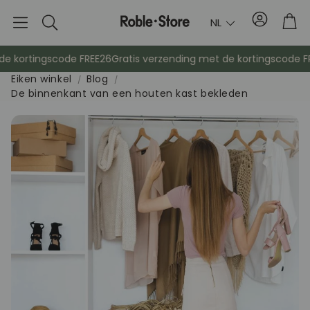
Account
Tro
NL
Zoek
op
kortingscode FREE26
Gratis verzending met de kortingscode FREE
Eiken winkel
Blog
De binnenkant van een houten kast bekleden
Dressoirs
C
Kasten
Nac
Kapstokken
Hul