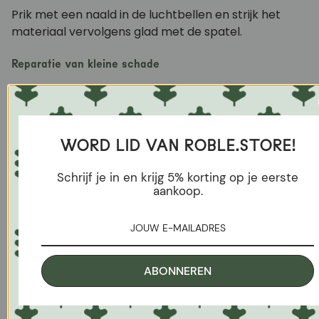
Prik met een naald in de luchtbellen en strijk het
materiaal vervolgens glad met de spatel.
Reparatie van kleine schade
Gebruik extra lijm om afbladderende of beschadigde
plekken te repareren.
WORD LID VAN ROBLE.STORE!
Schrijf je in en krijg 5% korting op je eerste
aankoop.
ABONNEREN