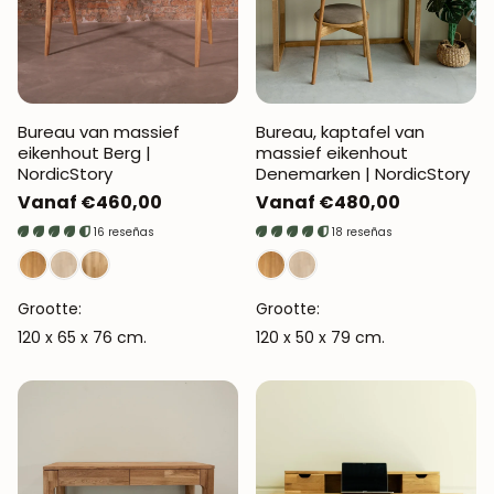
Bureau van massief
Bureau, kaptafel van
eikenhout Berg |
massief eikenhout
NordicStory
Denemarken | NordicStory
Normale
Vanaf €460,00
Normale
Vanaf €480,00
prijs
prijs
16 reseñas
18 reseñas
Grootte:
Grootte:
120 x 65 x 76 cm.
120 x 50 x 79 cm.