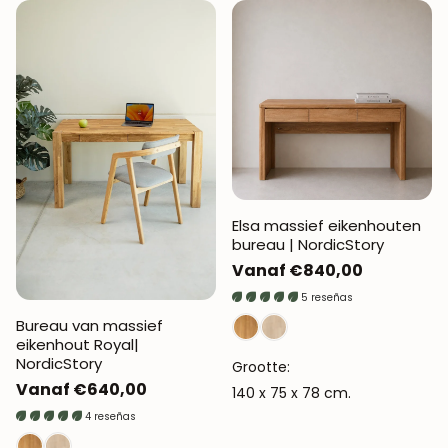
Elsa massief eikenhouten
bureau | NordicStory
Normale
Vanaf €840,00
prijs
5 reseñas
WORD LID VAN
Bureau van massief
ROBLE.STORE!
eikenhout Royal|
NordicStory
Grootte:
Schrijf je in en krijg 5% korting op je eerste
Normale
Vanaf €640,00
140 x 75 x 78 cm.
aankoop.
prijs
4 reseñas