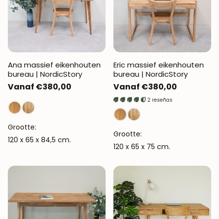
Ana massief eikenhouten
Eric massief eikenhouten
bureau | NordicStory
bureau | NordicStory
Normale
Vanaf €380,00
Normale
Vanaf €380,00
prijs
prijs
2 reseñas
Grootte:
Grootte:
120 x 65 x 84,5 cm.
120 x 65 x 75 cm.