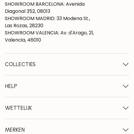
SHOWROOM BARCELONA: Avenida
Diagonal 352, 08013
SHOWROOM MADRID: 33 Modena St.,
Las Rozas, 28230
SHOWROOM VALENCIA: Av. d'Arago, 21,
Valencia, 46010
COLLECTIES
Houten tafels
Eettafels
HELP
Uitschuifbare tafels
Houten stoelen
Wie we zijn
Houten tv-meubels
Algemene voorwaarden
WETTELIJK
Houten ladekasten
Leveringsvoorwaarden
Houten dressoirs
Professionals
Betalingswijzen
Houten bureaus
Onderhoud van eiken meubelen
Wettelijke kennisgeving
MERKEN
Houten bedden
FAQ
Privacybeleid