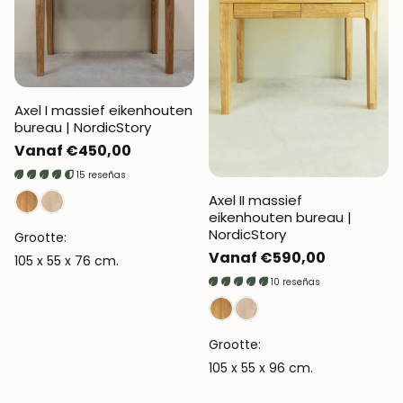
Axel I massief eikenhouten
bureau | NordicStory
Normale
Vanaf €450,00
prijs
15 reseñas
Axel II massief
eikenhouten bureau |
NordicStory
Grootte:
Normale
Vanaf €590,00
105 x 55 x 76 cm.
prijs
10 reseñas
Grootte:
105 x 55 x 96 cm.