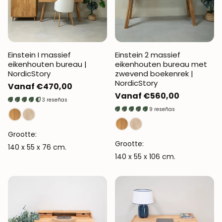
Einstein I massief
Einstein 2 massief
eikenhouten bureau |
eikenhouten bureau met
NordicStory
zwevend boekenrek |
NordicStory
Normale
Vanaf €470,00
Normale
Vanaf €560,00
prijs
3 reseñas
prijs
9 reseñas
Grootte:
Grootte:
140 x 55 x 76 cm.
140 x 55 x 106 cm.