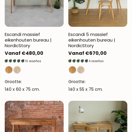
Escandi massief
Escandi 5 massief
eikenhouten bureau |
eikenhouten bureau |
NordicStory
NordicStory
Normale
Vanaf €480,00
Normale
Vanaf €670,00
prijs
prijs
10 reseñas
4 reseñas
Grootte:
Grootte:
140 x 60 x 75 cm.
140 x 55 x 75 cm.