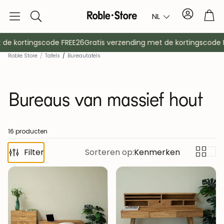
Account
Tro
NL
Zoek
op
e kortingscode FREE26
Gratis verzending met de kortingscode FR
Roble Store
/
Tafels
/
Bureautafels
Bureaus van massief hout
16 producten
Filter
Dressoirs
Sorteren op:
Kenmerken
Console
Kasten
Nachtkast
Kapstokken
Hulpmeubil