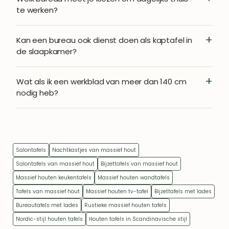
te werken?
Kan een bureau ook dienst doen als kaptafel in
de slaapkamer?
Wat als ik een werkblad van meer dan 140 cm
nodig heb?
Salontafels
Nachtkastjes van massief hout
Salontafels van massief hout
Bijzettafels van massief hout
Massief houten keukentafels
Massief houten wandtafels
Tafels van massief hout
Massief houten tv-tafel
Bijzettafels met lades
Bureautafels met lades
Rustieke massief houten tafels
Nordic-stijl houten tafels
Houten tafels in Scandinavische stijl