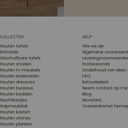
COLLECTIES
HELP
Houten tafels
Wie we zijn
Eettafels
Algemene voorwaard
Uitschuifbare tafels
Leveringsvoorwaarde
Houten stoelen
Professionals
Houten tv-meubels
Onderhoud van eiken
Houten ladekasten
FAQ
Houten dressoirs
Retourbeleid
Houten bureaus
Neem contact op me
Houten bedden
Blog
Nachtkastjes
Monsters
Hulpmeubilair
Overeenkomst herro
Houten kasten
Houten vitrines
Houten planken