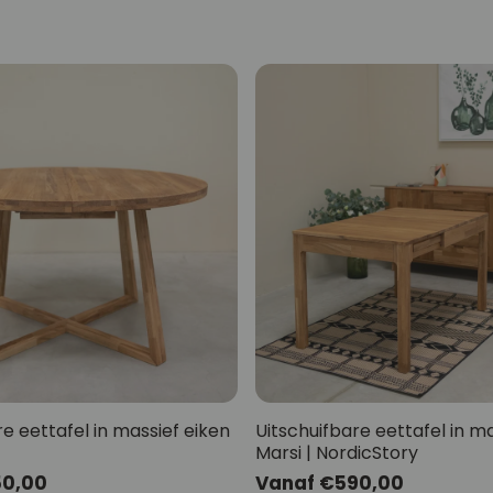
re eettafel in massief eiken
Uitschuifbare eettafel in m
Marsi | NordicStory
50,00
Normale
Vanaf €590,00