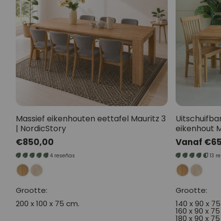
Massief eikenhouten eettafel Mauritz 3
Uitschuifba
| NordicStory
eikenhout M
Normale
€850,00
Normale
Vanaf €6
prijs
prijs
4 reseñas
13 r
Grootte:
Grootte:
200 x 100 x 75 cm.
140 x 90 x 7
160 x 90 x 7
180 x 90 x 7