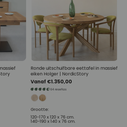
l
aal
massief
Ronde uitschuifbare eettafel in massief
Story
eiken Holger | NordicStory
Normale
Vanaf €1.350,00
prijs
rhaal
64 reseñas
Grootte:
120-170 x 120 x 76 cm.
140-190 x 140 x 76 cm.