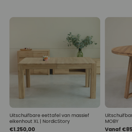
Uitschuifbare eettafel van massief
Uitschuifba
eikenhout XL | NordicStory
MOBY
Normale
€1.250,00
Normale
Vanaf €8