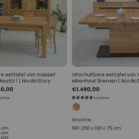
Oxford Noords verhaa
Mauritz NordicStory
Milan NordicStory
Moritz Noords verhaal
Koninklijk Noords Verh
Runa NordicStory
re eettafel van massief
Uitschuifbare eettafel van 
auritz 1 | NordicStory
eikenhout Bremen | Nordic
Mozaik zolderverhaal
50,00
Normale
€1.490,00
prijs
Montenegro ZolderVe
eseñas
4 reseñas
Grootte:
5 cm.
160-250 x 100 x 75 cm.
5 cm.
5 cm.