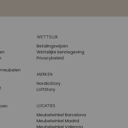
WETTELIJK
Betalingswijzen
en
Wettelijke kennisgeving
n
Privacybeleid
 meubelen
MERKEN
NordicStory
t
LoftStory
LOCATIES
epen
Meubelwinkel Barcelona
Meubelwinkel Madrid
Meubelwinkel Valencia