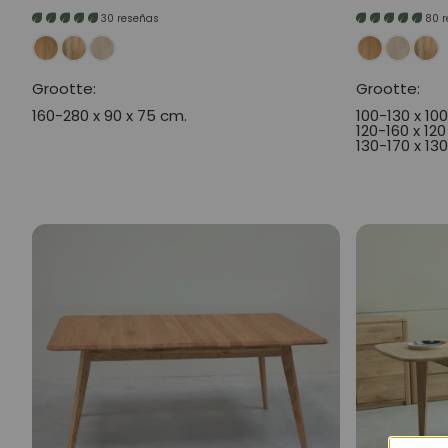
prijs
prijs
30 reseñas
80 
Grootte:
Grootte:
160-280 x 90 x 75 cm.
100-130 x 10
120-160 x 120
130-170 x 13