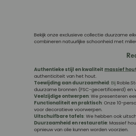
Bekijk onze exclusieve collectie duurzame eik
combineren natuurlijke schoonheid met milie
Red
Authentieke stijl en kwaliteit
massief hout
authenticiteit van het hout.
Toewijding aan duurzaamheid
: Bij
Roble.St
duurzame bronnen (FSC-gecertificeerd) en 
Veelzijdige ontwerpen
:
We presenteren een 
Functionaliteit en praktisch
:
Onze 10-persoo
voor decoratieve voorwerpen.
Uitschuifbare tafels
:
We hebben ook uitschui
Duurzaamheid en restauratie
:
Massief hou
opnieuw van olie kunnen worden voorzien.