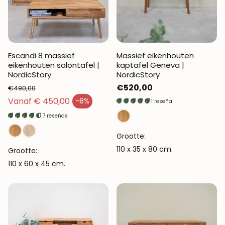
Escandi 8 massief
Massief eikenhouten
eikenhouten salontafel |
kaptafel Geneva |
NordicStory
NordicStory
Normale
€520,00
€490,00
Normale prijs
prijs
Vanaf € 450,00
-8%
1 reseña
Verkoopprijs
7 reseñas
Grootte:
110 x 35 x 80 cm.
Grootte:
110 x 60 x 45 cm.