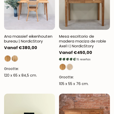
Ana massief eikenhouten
Mesa escritorio de
bureau | NordicStory
madera maciza de roble
Axel I | NordicStory
Normale
Vanaf €380,00
Normale
Vanaf €450,00
prijs
prijs
15 reseñas
Grootte:
120 x 65 x 84,5 cm.
Grootte:
105 x 55 x 76 cm.