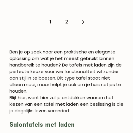
ROBLE.STORE!
Schrijf je in en krijg 5% korting op je eerste
1
2
aankoop.
Ben je op zoek naar een praktische en elegante
oplossing om wat je het meest gebruikt binnen
ABONNEREN
handbereik te houden? De
tafels met laden
zijn de
perfecte keuze voor wie functionaliteit wil zonder
aan stijl in te boeten. Dit type tafel staat niet
alleen mooi, maar helpt je ook om je huis netjes te
houden.
Blijf hier, want hier zul je ontdekken waarom het
kiezen van een tafel met laden een beslissing is die
je dagelijks leven verandert.
Salontafels met laden