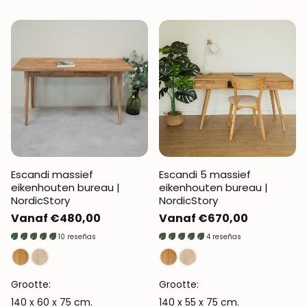
Escandi massief
Escandi 5 massief
eikenhouten bureau |
eikenhouten bureau |
NordicStory
NordicStory
Normale
Vanaf €480,00
Normale
Vanaf €670,00
prijs
prijs
10 reseñas
4 reseñas
Grootte:
Grootte:
140 x 60 x 75 cm.
140 x 55 x 75 cm.
WORD LID VAN