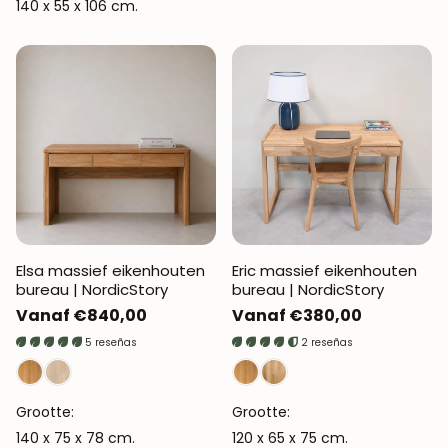
140 x 55 x 106 cm.
Elsa massief eikenhouten
Eric massief eikenhouten
bureau | NordicStory
bureau | NordicStory
Normale
Vanaf €840,00
Normale
Vanaf €380,00
prijs
prijs
5 reseñas
2 reseñas
Grootte:
Grootte:
140 x 75 x 78 cm.
120 x 65 x 75 cm.