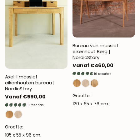
Bureau van massief
eikenhout Berg |
NordicStory
Normale
Vanaf €460,00
prijs
16 reseñas
Axel II massief
eikenhouten bureau |
NordicStory
Grootte:
Normale
Vanaf €590,00
120 x 65 x 76 cm.
prijs
10 reseñas
Grootte:
105 x 55 x 96 cm.