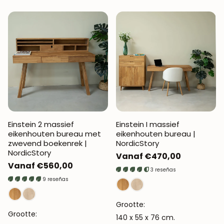
Einstein 2 massief
Einstein I massief
eikenhouten bureau met
eikenhouten bureau |
zwevend boekenrek |
NordicStory
NordicStory
Normale
Vanaf €470,00
Normale
Vanaf €560,00
prijs
3 reseñas
prijs
9 reseñas
Grootte:
Grootte:
140 x 55 x 76 cm.