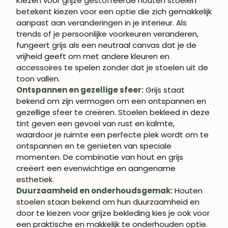
Kiezen voor grijze gestoffeerde houten stoelen
betekent kiezen voor een optie die zich gemakkelijk
aanpast aan veranderingen in je interieur. Als
trends of je persoonlijke voorkeuren veranderen,
fungeert grijs als een neutraal canvas dat je de
vrijheid geeft om met andere kleuren en
accessoires te spelen zonder dat je stoelen uit de
WORD LID VAN
toon vallen.
ROBLE.STORE!
Ontspannen en gezellige sfeer:
Grijs staat
bekend om zijn vermogen om een ontspannen en
Schrijf je in en krijg 5% korting op je eerste
gezellige sfeer te creëren. Stoelen bekleed in deze
aankoop.
tint geven een gevoel van rust en kalmte,
waardoor je ruimte een perfecte plek wordt om te
ontspannen en te genieten van speciale
momenten. De combinatie van hout en grijs
creëert een evenwichtige en aangename
ABONNEREN
esthetiek.
Duurzaamheid en onderhoudsgemak:
Houten
stoelen staan bekend om hun duurzaamheid en
door te kiezen voor grijze bekleding kies je ook voor
een praktische en makkelijk te onderhouden optie.