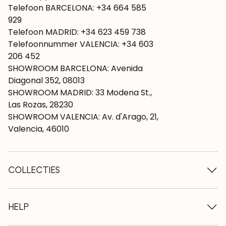
Telefoon BARCELONA: +34 664 585
929
Telefoon MADRID: +34 623 459 738
Telefoonnummer VALENCIA: +34 603
206 452
SHOWROOM BARCELONA: Avenida
Diagonal 352, 08013
SHOWROOM MADRID: 33 Modena St.,
Las Rozas, 28230
SHOWROOM VALENCIA: Av. d'Arago, 21,
Valencia, 46010
COLLECTIES
Houten tafels
Eettafels
HELP
Uitschuifbare tafels
Houten stoelen
Wie we zijn