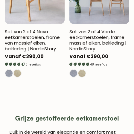
Set van 2 of 4 Nova
Set van 2 of 4 Varde
eetkamerstoelen, frame
eetkamerstoelen, frame
van massief eiken,
massief eiken, bekleding |
bekleding | NordicStory
NordicStory
Normale
Vanaf €390,00
Normale
Vanaf €390,00
prijs
prijs
8 reseñas
48 reseñas
Grijze gestoffeerde eetkamerstoel
Duik in de wereld van elegantie en comfort met