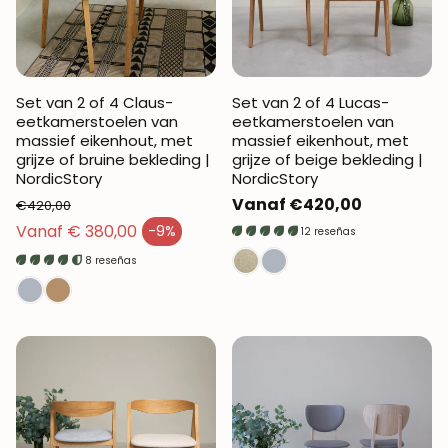
Set van 2 of 4 Claus-
Set van 2 of 4 Lucas-
eetkamerstoelen van
eetkamerstoelen van
massief eikenhout, met
massief eikenhout, met
grijze of bruine bekleding |
grijze of beige bekleding |
NordicStory
NordicStory
Normale
Vanaf €420,00
€420,00
Normale prijs
prijs
Vanaf € 380,00
-9%
12 reseñas
Verkoopprijs
8 reseñas