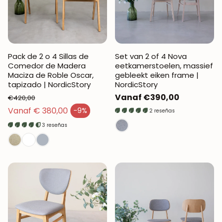
Pack de 2 o 4 Sillas de
Set van 2 of 4 Nova
Comedor de Madera
eetkamerstoelen, massief
Maciza de Roble Oscar,
gebleekt eiken frame |
tapizado | NordicStory
NordicStory
Normale
Vanaf €390,00
€420,00
Normale prijs
prijs
Vanaf € 380,00
-9%
2 reseñas
Verkoopprijs
3 reseñas