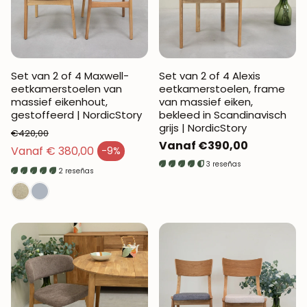
Set van 2 of 4 Maxwell-
Set van 2 of 4 Alexis
eetkamerstoelen van
eetkamerstoelen, frame
massief eikenhout,
van massief eiken,
gestoffeerd | NordicStory
bekleed in Scandinavisch
grijs | NordicStory
€420,00
Normale
Vanaf €390,00
Normale prijs
Vanaf € 380,00
-9%
Verkoopprijs
prijs
3 reseñas
2 reseñas