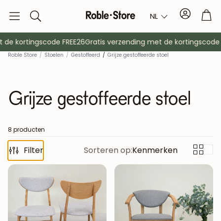
Account
Tro
NL
Zoek
op
de kortingscode FREE26
Gratis verzending met de kortingscode F
Roble Store
/
Stoelen
/
Gestoffeerd
/
Grijze gestoffeerde stoel
Grijze gestoffeerde stoel
8 producten
Filter
Dressoirs
Sorteren op:
Kenmerken
Console
Kasten
Nachtkast
Kapstokken
Hulpmeubil