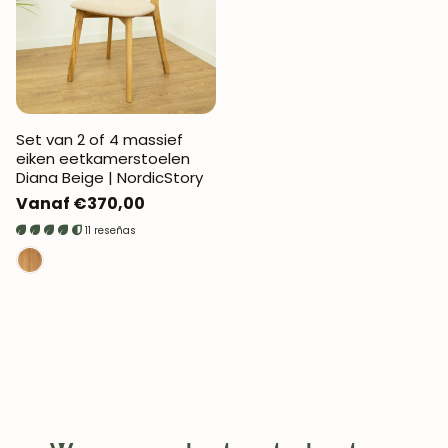
Set van 2 of 4 massief
eiken eetkamerstoelen
Diana Beige | NordicStory
Normale
Vanaf €370,00
prijs
11 reseñas