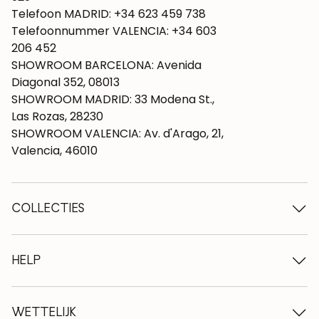
Telefoon MADRID: +34 623 459 738
Telefoonnummer VALENCIA: +34 603
206 452
SHOWROOM BARCELONA: Avenida
Diagonal 352, 08013
SHOWROOM MADRID: 33 Modena St.,
Las Rozas, 28230
SHOWROOM VALENCIA: Av. d'Arago, 21,
Valencia, 46010
COLLECTIES
Houten tafels
Eettafels
HELP
Uitschuifbare tafels
Houten stoelen
Wie we zijn
Houten tv-meubels
Algemene voorwaarden
WETTELIJK
Houten ladekasten
Leveringsvoorwaarden