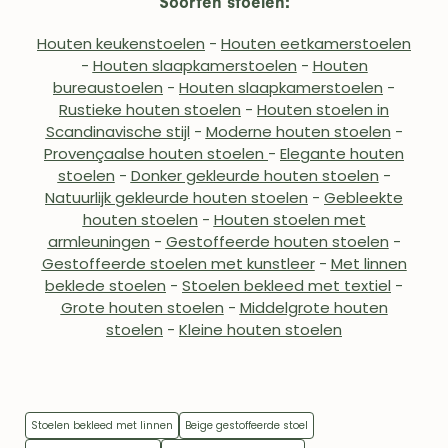
Soorten stoelen:
Houten keukenstoelen
-
Houten eetkamerstoelen
-
Houten slaapkamerstoelen
-
Houten
bureaustoelen
-
Houten slaapkamerstoelen
-
Rustieke houten stoelen
-
Houten stoelen in
Scandinavische stijl
-
Moderne houten stoelen
-
Provençaalse houten stoelen
-
Elegante houten
stoelen
-
Donker gekleurde houten stoelen
-
Natuurlijk gekleurde houten stoelen
-
Gebleekte
houten stoelen
-
Houten stoelen met
armleuningen
-
Gestoffeerde houten stoelen
-
Gestoffeerde stoelen met kunstleer
-
Met linnen
beklede stoelen
-
Stoelen bekleed met textiel
-
Grote houten stoelen
-
Middelgrote houten
stoelen
-
Kleine houten stoelen
Stoelen bekleed met linnen
Beige gestoffeerde stoel