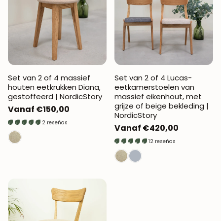
Set van 2 of 4 massief
Set van 2 of 4 Lucas-
houten eetkrukken Diana,
eetkamerstoelen van
gestoffeerd | NordicStory
massief eikenhout, met
grijze of beige bekleding |
Normale
Vanaf €150,00
NordicStory
prijs
2 reseñas
Normale
Vanaf €420,00
prijs
12 reseñas