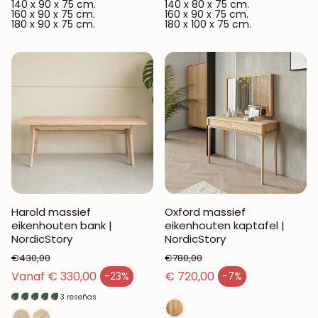
140 x 90 x 75 cm.
140 x 80 x 75 cm.
160 x 90 x 75 cm.
160 x 90 x 75 cm.
180 x 90 x 75 cm.
180 x 100 x 75 cm.
Harold massief
Oxford massief
eikenhouten bank |
eikenhouten kaptafel |
NordicStory
NordicStory
€430,00
€780,00
Normale prijs
Normale prijs
Vanaf € 330,00
€ 720,00
-23%
-7%
Verkoopprijs
Verkoopprijs
3 reseñas