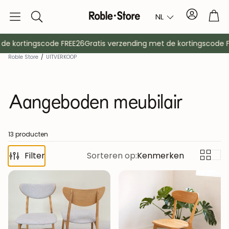
Account
Tro
NL
Zoek
op
e kortingscode FREE26
Gratis verzending met de kortingscode FR
Roble Store
/
UITVERKOOP
Aangeboden meubilair
13 producten
Filter
Dressoirs
Sorteren op:
Kenmerken
Console
Kasten
Nachtkast
Kapstokken
Hulpmeubil