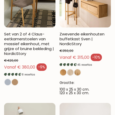
Set van 2 of 4 Claus-
Zwevende eikenhouten
eetkamerstoelen van
buffetkast Sven |
massief eikenhout, met
NordicStory
grijze of bruine bekleding |
€350,00
NordicStory
Normale prijs
Vanaf € 315,00
-10%
Verkoopprijs
€420,00
45 reseñas
Normale prijs
Vanaf € 380,00
-9%
Verkoopprijs
8 reseñas
Grootte:
100 x 25 x 30 cm.
120 x 25 x 30 cm.