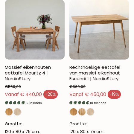
Massief eikenhouten
Rechthoekige eettafel
eettafel Mauritz 4 |
van massief eikenhout
NordicStory
Escandi 1 | NordicStory
€550,00
€560,00
Normale prijs
Normale prijs
Vanaf € 440,00
Vanaf € 450,00
-20%
-19%
Verkoopprijs
Verkoopprijs
12 reseñas
18 reseñas
Grootte:
Grootte:
120 x 80 x 75 cm.
120 x 80 x 75 cm.