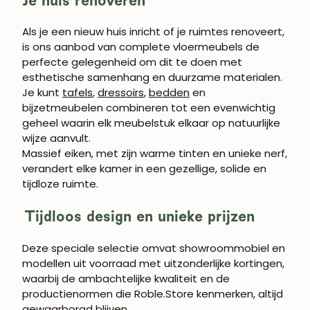
Als je een nieuw huis inricht of je ruimtes renoveert,
WORD LID VAN
is ons aanbod van complete vloermeubels de
ROBLE.STORE!
perfecte gelegenheid om dit te doen met
esthetische samenhang en duurzame materialen.
Schrijf je in en krijg 5% korting op je eerste
Je kunt
tafels
,
dressoirs
,
bedden
en
aankoop.
bijzetmeubelen combineren tot een evenwichtig
geheel waarin elk meubelstuk elkaar op natuurlijke
wijze aanvult.
Massief eiken, met zijn warme tinten en unieke nerf,
verandert elke kamer in een gezellige, solide en
ABONNEREN
tijdloze ruimte.
Tijdloos design en unieke prijzen
Deze speciale selectie omvat showroommobiel en
modellen uit voorraad met uitzonderlijke kortingen,
waarbij de ambachtelijke kwaliteit en de
productienormen die Roble.Store kenmerken, altijd
gewaarborgd blijven.