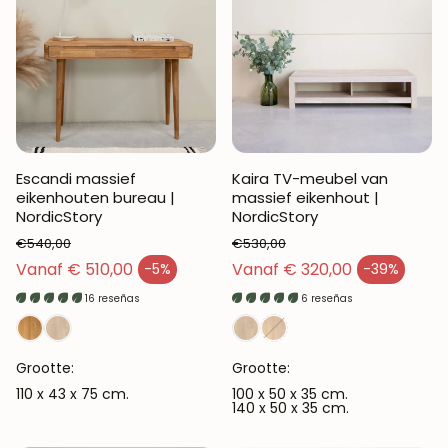
Escandi massief
Kaira TV-meubel van
eikenhouten bureau |
massief eikenhout |
NordicStory
NordicStory
€540,00
€530,00
Normale prijs
Normale prijs
Vanaf € 510,00
Vanaf € 320,00
-5%
-39%
Verkoopprijs
Verkoopprijs
16 reseñas
6 reseñas
Grootte:
Grootte:
110 x 43 x 75 cm.
100 x 50 x 35 cm.
140 x 50 x 35 cm.