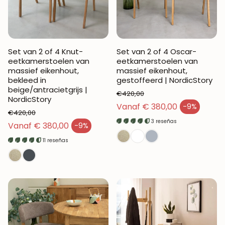
Set van 2 of 4 Knut-
Set van 2 of 4 Oscar-
eetkamerstoelen van
eetkamerstoelen van
massief eikenhout,
massief eikenhout,
bekleed in
gestoffeerd | NordicStory
beige/antracietgrijs |
€420,00
NordicStory
Normale prijs
Vanaf € 380,00
-9%
Verkoopprijs
€420,00
3 reseñas
Normale prijs
Vanaf € 380,00
-9%
Verkoopprijs
11 reseñas