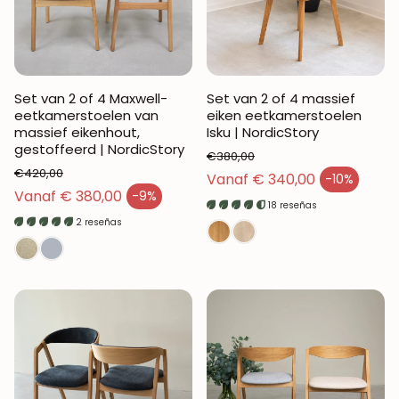
Set van 2 of 4 Maxwell-
Set van 2 of 4 massief
eetkamerstoelen van
eiken eetkamerstoelen
massief eikenhout,
Isku | NordicStory
gestoffeerd | NordicStory
€380,00
€420,00
Normale prijs
Vanaf € 340,00
-10%
Verkoopprijs
Normale prijs
Vanaf € 380,00
-9%
Verkoopprijs
18 reseñas
2 reseñas