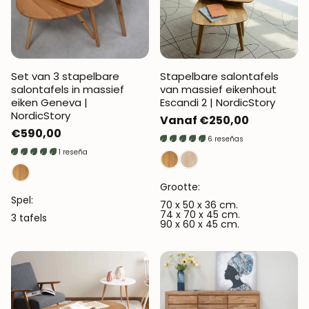
Set van 3 stapelbare
Stapelbare salontafels
salontafels in massief
van massief eikenhout
eiken Geneva |
Escandi 2 | NordicStory
NordicStory
Normale
Vanaf €250,00
Normale
€590,00
prijs
6 reseñas
prijs
1 reseña
Grootte:
Spel:
70 x 50 x 36 cm.
74 x 70 x 45 cm.
3 tafels
90 x 60 x 45 cm.