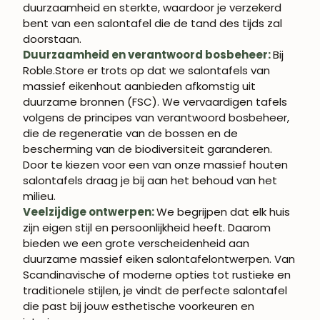
duurzaamheid en sterkte, waardoor je verzekerd
bent van een salontafel die de tand des tijds zal
doorstaan.
Duurzaamheid en verantwoord bosbeheer:
Bij
Roble.Store er trots op dat we salontafels van
massief eikenhout aanbieden afkomstig uit
duurzame bronnen (FSC). We vervaardigen tafels
volgens de principes van verantwoord bosbeheer,
die de regeneratie van de bossen en de
bescherming van de biodiversiteit garanderen.
Door te kiezen voor een van onze massief houten
salontafels draag je bij aan het behoud van het
WORD LID VAN
milieu.
ROBLE.STORE!
Veelzijdige ontwerpen:
We begrijpen dat elk huis
zijn eigen stijl en persoonlijkheid heeft. Daarom
bieden we een grote verscheidenheid aan
Schrijf je in en krijg 5% korting op je eerste
aankoop.
duurzame massief eiken salontafelontwerpen. Van
Scandinavische of moderne opties tot rustieke en
traditionele stijlen, je vindt de perfecte salontafel
die past bij jouw esthetische voorkeuren en