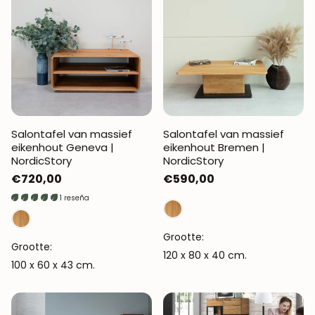
Salontafel van massief
Salontafel van massief
eikenhout Geneva |
eikenhout Bremen |
NordicStory
NordicStory
Normale
€720,00
Normale
€590,00
prijs
prijs
1 reseña
Grootte:
Grootte:
120 x 80 x 40 cm.
100 x 60 x 43 cm.