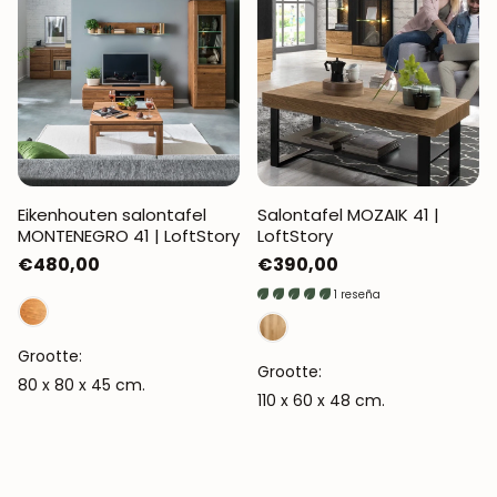
Eikenhouten salontafel
Salontafel MOZAIK 41 |
MONTENEGRO 41 | LoftStory
LoftStory
Normale
€480,00
Normale
€390,00
prijs
prijs
1 reseña
Grootte:
Grootte:
80 x 80 x 45 cm.
110 x 60 x 48 cm.