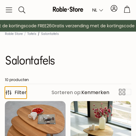
Account
Tro
NL
Zoek
op
e kortingscode FREE26
Gratis verzending met de kortingscode FR
Roble Store
/
Tafels
/
Salontafels
Salontafels
10 producten
Filter
Dressoirs
Sorteren op:
Kenmerken
Console
Kasten
Nachtkast
Kapstokken
Hulpmeubil