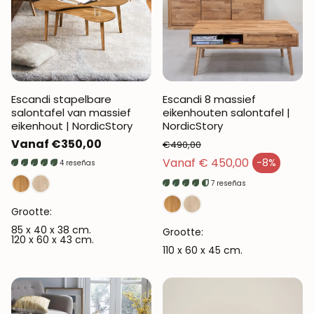
Escandi stapelbare
Escandi 8 massief
salontafel van massief
eikenhouten salontafel |
eikenhout | NordicStory
NordicStory
Normale
Vanaf €350,00
€490,00
prijs
Normale prijs
Vanaf € 450,00
-8%
4 reseñas
Verkoopprijs
7 reseñas
Grootte:
85 x 40 x 38 cm.
Grootte:
120 x 60 x 43 cm.
110 x 60 x 45 cm.