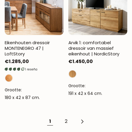
Eikenhouten dressoir
Arvik 1: comfortabel
MONTENEGRO 47 |
dressoir van massief
LoftStory
eikenhout | NordicStory
Normale
€1.285,00
Normale
€1.450,00
prijs
prijs
1 reseña
Grootte:
Grootte:
191 x 42 x 64 cm.
180 x 42 x 87 cm.
1
2