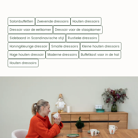
Salonbuffetten
Zwevende dressoirs
Houten dressoirs
Dressoir voor de eetkamer
Dressoir voor de slaapkamer
Sideboard in Scandinavische stijl
Rustieke dressoirs
Honingkleurige dressoir
Smalle dressoirs
Kleine houten dressoirs
Hoge houten dressoir
Moderne dressoirs
Buffetkast voor in de hal
Houten dressoirs