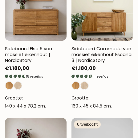
Sideboard Elsa 6 van
Sideboard Commode van
massief eikenhout |
massief eikenhout Escandi
NordicStory
3 | NordicStory
Normale
€1.180,00
Normale
€1.180,00
prijs
prijs
15 reseñas
11 reseñas
Grootte:
Grootte:
140 x 44 x 78,2 cm.
160 x 45 x 84,5 cm.
Uitverkocht