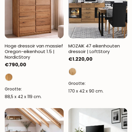
Hoge dressoir van massief
MOZAIK 47 eikenhouten
Oregon-eikenhout 1.5 |
dressoir | LoftStory
NordicStory
Normale
€1.220,00
Normale
€790,00
prijs
prijs
Grootte:
Grootte:
170 x 42 x 90 cm.
88,5 x 42 x 119 cm.