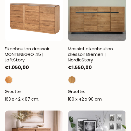
Eikenhouten dressoir
Massief eikenhouten
MONTENEGRO 45 |
dressoir Bremen |
LoftStory
NordicStory
Normale
€1.050,00
Normale
€1.550,00
prijs
prijs
Grootte:
Grootte:
163 x 42 x 87 cm.
180 x 42 x 90 cm.