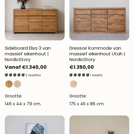
Sideboard Elsa 3 van
Dressoir Kommode van
massief eikenhout |
massief eikenhout Utah |
NordicStory
NordicStory
Normale
Vanaf €1.340,00
Normale
€1.350,00
prijs
prijs
2 reseñas
1 reseña
Grootte:
Grootte:
146 x 44 x 79 cm.
175 x 45 x 86 cm.