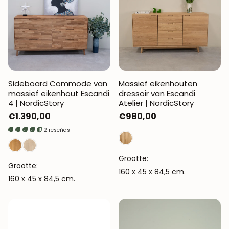
Sideboard Commode van
Massief eikenhouten
massief eikenhout Escandi
dressoir van Escandi
4 | NordicStory
Atelier | NordicStory
Normale
€1.390,00
Normale
€980,00
prijs
prijs
2 reseñas
Grootte:
Grootte:
160 x 45 x 84,5 cm.
160 x 45 x 84,5 cm.