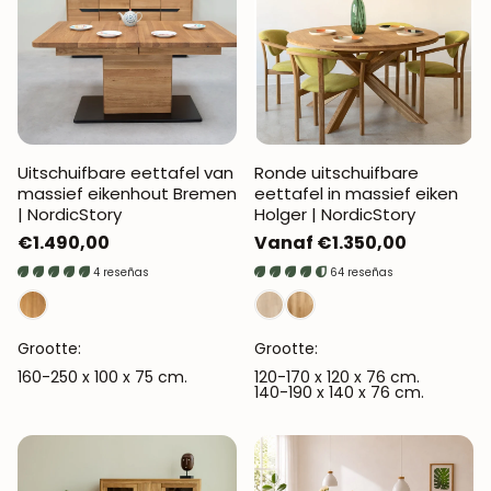
Uitschuifbare eettafel van
Ronde uitschuifbare
massief eikenhout Bremen
eettafel in massief eiken
| NordicStory
Holger | NordicStory
Normale
€1.490,00
Normale
Vanaf €1.350,00
prijs
prijs
4 reseñas
64 reseñas
Grootte:
Grootte:
160-250 x 100 x 75 cm.
120-170 x 120 x 76 cm.
140-190 x 140 x 76 cm.