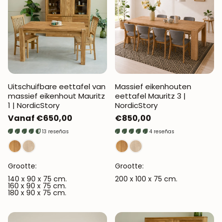
Uitschuifbare eettafel van
Massief eikenhouten
massief eikenhout Mauritz
eettafel Mauritz 3 |
1 | NordicStory
NordicStory
Normale
Vanaf €650,00
Normale
€850,00
prijs
prijs
13 reseñas
4 reseñas
Grootte:
Grootte:
140 x 90 x 75 cm.
200 x 100 x 75 cm.
160 x 90 x 75 cm.
180 x 90 x 75 cm.