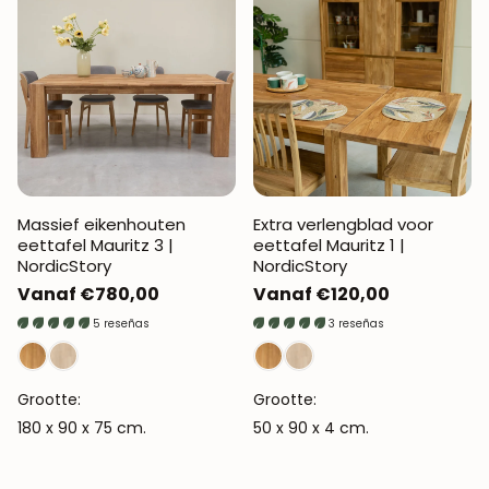
Massief eikenhouten
Extra verlengblad voor
eettafel Mauritz 3 |
eettafel Mauritz 1 |
NordicStory
NordicStory
Normale
Vanaf €780,00
Normale
Vanaf €120,00
prijs
prijs
5 reseñas
3 reseñas
Grootte:
Grootte:
180 x 90 x 75 cm.
50 x 90 x 4 cm.