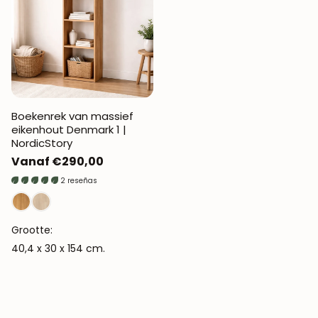
Boekenrek van massief
eikenhout Denmark 1 |
NordicStory
Normale
Vanaf €290,00
prijs
2 reseñas
Grootte:
40,4 x 30 x 154 cm.