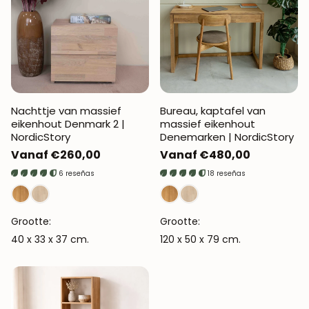
Nachttje van massief
Bureau, kaptafel van
eikenhout Denmark 2 |
massief eikenhout
NordicStory
Denemarken | NordicStory
Normale
Vanaf €260,00
Normale
Vanaf €480,00
prijs
prijs
6 reseñas
18 reseñas
Grootte:
Grootte:
40 x 33 x 37 cm.
120 x 50 x 79 cm.