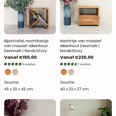
Bijzettafel, nachtkastje
Nachttje van massief
van massief eikenhout
eikenhout Denmark |
Denmark | NordicStory
NordicStory
Normale
Vanaf €190,00
Normale
Vanaf €230,00
prijs
prijs
8 reseñas
7 reseñas
Grootte:
Grootte:
45 x 30 x 45 cm.
40 x 33 x 37 cm.