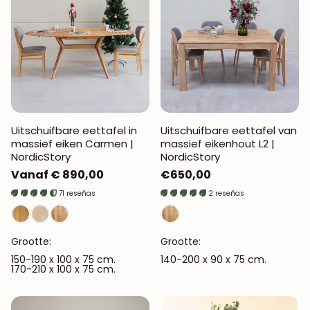
Uitschuifbare eettafel in
Uitschuifbare eettafel van
massief eiken Carmen |
massief eikenhout L2 |
NordicStory
NordicStory
Normale
Vanaf € 890,00
Normale
€650,00
prijs
prijs
71 reseñas
2 reseñas
Grootte:
Grootte:
150-190 x 100 x 75 cm.
140-200 x 90 x 75 cm.
170-210 x 100 x 75 cm.