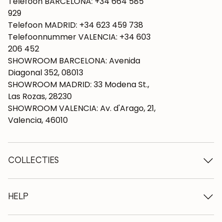
Telefoon BARCELONA: +34 664 585
929
Telefoon MADRID: +34 623 459 738
Telefoonnummer VALENCIA: +34 603
206 452
SHOWROOM BARCELONA: Avenida
Diagonal 352, 08013
SHOWROOM MADRID: 33 Modena St.,
Las Rozas, 28230
SHOWROOM VALENCIA: Av. d'Arago, 21,
Valencia, 46010
COLLECTIES
Houten tafels
Eettafels
HELP
Uitschuifbare tafels
Houten stoelen
Wie we zijn