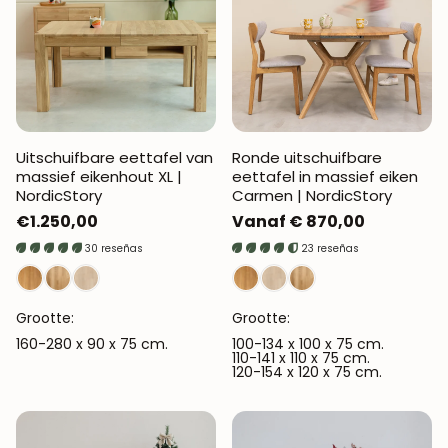
Uitschuifbare eettafel van
Ronde uitschuifbare
massief eikenhout XL |
eettafel in massief eiken
NordicStory
Carmen | NordicStory
Normale
€1.250,00
Normale
Vanaf € 870,00
prijs
prijs
30 reseñas
23 reseñas
Grootte:
Grootte:
160-280 x 90 x 75 cm.
100-134 x 100 x 75 cm.
110-141 x 110 x 75 cm.
120-154 x 120 x 75 cm.