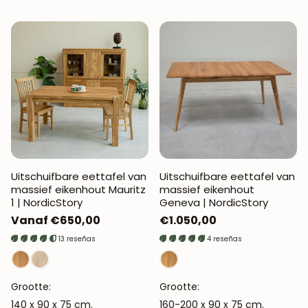
Uitschuifbare eettafel van
Uitschuifbare eettafel van
massief eikenhout Mauritz
massief eikenhout
1 | NordicStory
Geneva | NordicStory
Normale
Vanaf €650,00
Normale
€1.050,00
prijs
prijs
13 reseñas
4 reseñas
Grootte:
Grootte:
140 x 90 x 75 cm.
160-200 x 90 x 75 cm.