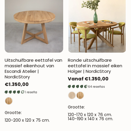
Uitschuifbare eettafel van
Ronde uitschuifbare
massief eikenhout van
eettafel in massief eiken
Escandi Atelier |
Holger | NordicStory
NordicStory
Normale
Vanaf €1.350,00
Normale
€1.350,00
prijs
64 reseñas
prijs
1 reseña
Grootte:
Grootte:
120-170 x 120 x 76 cm.
140-190 x 140 x 76 cm.
120-200 x 120 x 75 cm.