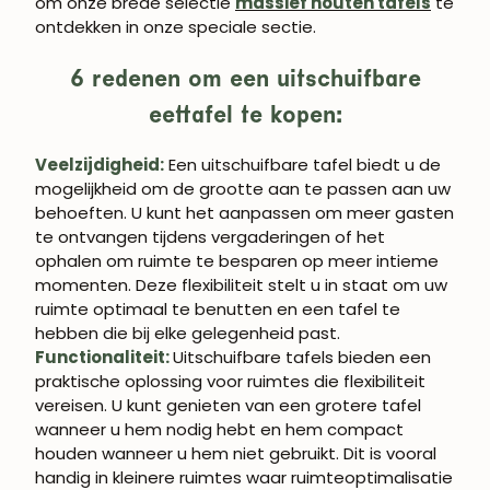
om onze brede selectie
massief houten tafels
te
ontdekken in onze speciale sectie.
6 redenen om een uitschuifbare
eettafel te kopen:
WORD LID VAN
Veelzijdigheid:
Een uitschuifbare tafel biedt u de
ROBLE.STORE!
mogelijkheid om de grootte aan te passen aan uw
behoeften. U kunt het aanpassen om meer gasten
Schrijf je in en krijg 5% korting op je eerste
te ontvangen tijdens vergaderingen of het
aankoop.
ophalen om ruimte te besparen op meer intieme
momenten. Deze flexibiliteit stelt u in staat om uw
ruimte optimaal te benutten en een tafel te
hebben die bij elke gelegenheid past.
Functionaliteit:
Uitschuifbare tafels bieden een
ABONNEREN
praktische oplossing voor ruimtes die flexibiliteit
vereisen. U kunt genieten van een grotere tafel
wanneer u hem nodig hebt en hem compact
houden wanneer u hem niet gebruikt. Dit is vooral
handig in kleinere ruimtes waar ruimteoptimalisatie