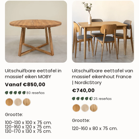
Uitschuifbare eettafel in
Uitschuifbare eettafel van
massief eiken MOBY
massief eikenhout France
| NordicStory
Normale
Vanaf €850,00
Normale
€740,00
prijs
80 reseñas
prijs
25 reseñas
Grootte:
Grootte:
100-130 x 100 x 75 cm.
120-160 x 120 x 75 cm.
120-160 x 80 x 75 cm.
130-170 x 130 x 75 cm.