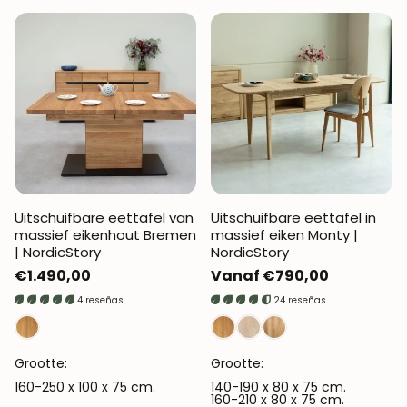
Uitschuifbare eettafel van
Uitschuifbare eettafel in
massief eikenhout Bremen
massief eiken Monty |
| NordicStory
NordicStory
Normale
€1.490,00
Normale
Vanaf €790,00
prijs
prijs
4 reseñas
24 reseñas
Grootte:
Grootte:
160-250 x 100 x 75 cm.
140-190 x 80 x 75 cm.
160-210 x 80 x 75 cm.