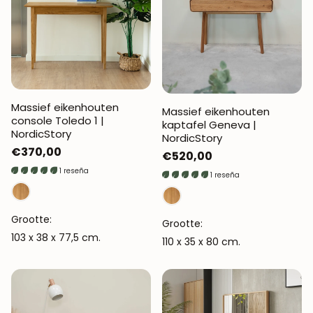
Massief eikenhouten
Massief eikenhouten
console Toledo 1 |
kaptafel Geneva |
NordicStory
NordicStory
Normale
€370,00
Normale
€520,00
prijs
1 reseña
prijs
1 reseña
Grootte:
Grootte:
103 x 38 x 77,5 cm.
110 x 35 x 80 cm.