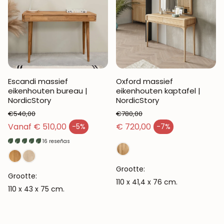
Escandi massief
Oxford massief
eikenhouten bureau |
eikenhouten kaptafel |
NordicStory
NordicStory
€540,00
€780,00
Normale prijs
Normale prijs
Vanaf € 510,00
€ 720,00
-5%
-7%
Verkoopprijs
Verkoopprijs
16 reseñas
Grootte:
Grootte:
110 x 41,4 x 76 cm.
110 x 43 x 75 cm.