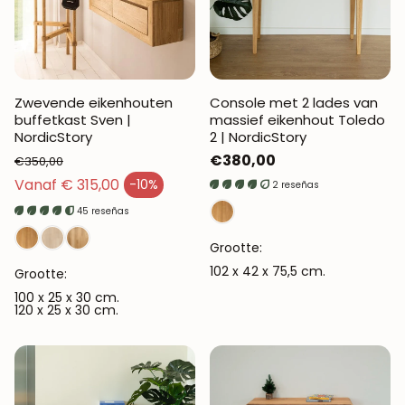
Zwevende eikenhouten
Console met 2 lades van
buffetkast Sven |
massief eikenhout Toledo
NordicStory
2 | NordicStory
Normale
€380,00
€350,00
Normale prijs
prijs
Vanaf € 315,00
-10%
2 reseñas
Verkoopprijs
45 reseñas
Grootte:
102 x 42 x 75,5 cm.
Grootte:
100 x 25 x 30 cm.
120 x 25 x 30 cm.