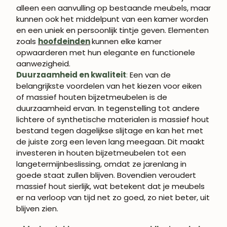
alleen een aanvulling op bestaande meubels, maar
kunnen ook het middelpunt van een kamer worden
en een uniek en persoonlijk tintje geven. Elementen
zoals
hoofdeinden
kunnen elke kamer
opwaarderen met hun elegante en functionele
aanwezigheid.
WORD LID VAN
Duurzaamheid en kwaliteit
:
Een van de
ROBLE.STORE!
belangrijkste voordelen van het kiezen voor eiken
of massief houten bijzetmeubelen is de
Schrijf je in en krijg 5% korting op je eerste
duurzaamheid ervan. In tegenstelling tot andere
aankoop.
lichtere of synthetische materialen is massief hout
bestand tegen dagelijkse slijtage en kan het met
de juiste zorg een leven lang meegaan. Dit maakt
investeren in houten bijzetmeubelen tot een
langetermijnbeslissing, omdat ze jarenlang in
ABONNEREN
goede staat zullen blijven. Bovendien veroudert
massief hout sierlijk, wat betekent dat je meubels
er na verloop van tijd net zo goed, zo niet beter, uit
blijven zien.