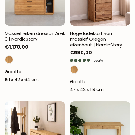
Massief eiken dressoir Arvik
Hoge ladekast van
3 | NordicStory
massief Oregon-
eikenhout | NordicStory
Normale
€1.170,00
Normale
€590,00
prijs
prijs
1 reseña
Grootte:
161 x 42 x 64 cm.
Grootte:
47 x 42 x 119 cm.