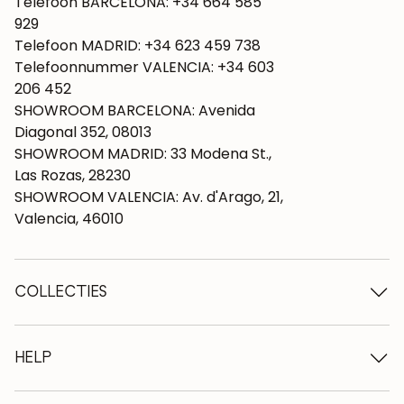
Telefoon BARCELONA: +34 664 585
929
Telefoon MADRID: +34 623 459 738
Telefoonnummer VALENCIA: +34 603
206 452
SHOWROOM BARCELONA: Avenida
Diagonal 352, 08013
SHOWROOM MADRID: 33 Modena St.,
Las Rozas, 28230
SHOWROOM VALENCIA: Av. d'Arago, 21,
Valencia, 46010
COLLECTIES
Houten tafels
Eettafels
HELP
Uitschuifbare tafels
Houten stoelen
Wie we zijn