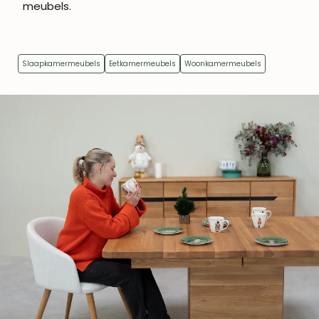
meubels.
Slaapkamermeubels
Eetkamermeubels
Woonkamermeubels