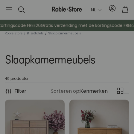
Account
Tro
NL
Zoek
op
rtingscode FREE26
Gratis verzending met de kortingscode FREE26
Roble Store
/
Bijzettafels
/
Slaapkamermeubels
Slaapkamermeubels
49 producten
Filter
Dressoirs
Sorteren op:
Kenmerken
Console
Kasten
Nachtkast
Kapstokken
Hulpmeubil