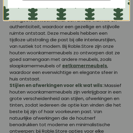
meubelen tot een rendabele investering, omdat
ze na verloop van tijd in perfecte staat blijven.
Charme en natuurlijke warmte:
Massief
hout
geeft
de
woonkamer een unieke warmte en
authenticiteit, waardoor een gezellige en stijlvolle
ruimte ontstaat. Deze meubels hebben een
tijdloze uitstraling die past bij alle interieurstijlen,
van rustiek tot modern. Bij Roble.Store zijn onze
houten woonkamermeubels zo ontworpen dat ze
goed samengaan met andere meubels, zoals
slaapkamermeubels of
eetkamermeubels
,
waardoor een evenwichtige en elegante sfeer in
huis ontstaat.
Stijlen en afwerkingen voor elk wat wils:
Massief
houten woonkamermeubels zijn verkrijgbaar in een
grote verscheidenheid aan stijlen, afwerkingen en
tinten, zodat iedereen de optie kan vinden die het
beste bij zijn of haar voorkeuren past. Van
natuurlijke afwerkingen die de houtnerf
benadrukken tot moderne en minimalistische
ontwerpen: bij Roble.Store opties voor elke