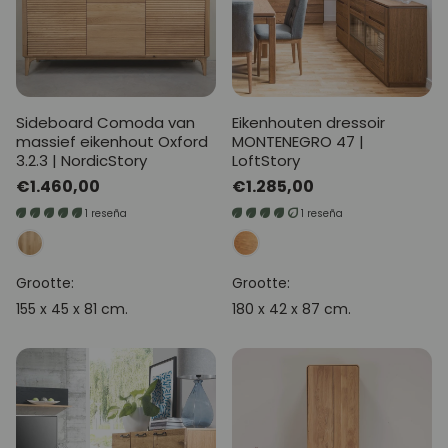
Sideboard Comoda van
Eikenhouten dressoir
massief eikenhout Oxford
MONTENEGRO 47 |
3.2.3 | NordicStory
LoftStory
Normale
€1.460,00
Normale
€1.285,00
prijs
prijs
1 reseña
1 reseña
Grootte:
Grootte:
155 x 45 x 81 cm.
180 x 42 x 87 cm.