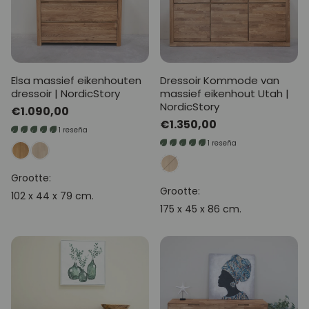
Elsa massief eikenhouten
Dressoir Kommode van
dressoir | NordicStory
massief eikenhout Utah |
NordicStory
Normale
€1.090,00
Normale
€1.350,00
prijs
1 reseña
prijs
1 reseña
Grootte:
Grootte:
102 x 44 x 79 cm.
175 x 45 x 86 cm.