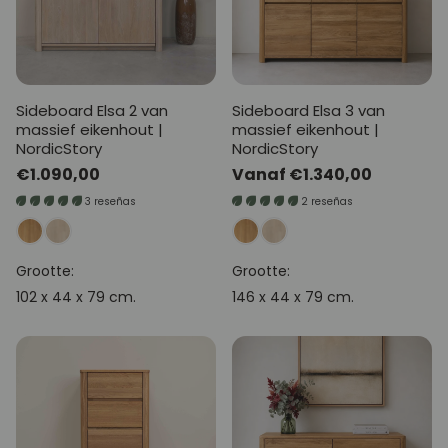
Sideboard Elsa 2 van
Sideboard Elsa 3 van
massief eikenhout |
massief eikenhout |
NordicStory
NordicStory
Normale
€1.090,00
Normale
Vanaf €1.340,00
prijs
prijs
3 reseñas
2 reseñas
Grootte:
Grootte:
102 x 44 x 79 cm.
146 x 44 x 79 cm.