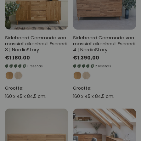
Sideboard Commode van
Sideboard Commode van
massief eikenhout Escandi
massief eikenhout Escandi
3 | NordicStory
4 | NordicStory
Normale
€1.180,00
Normale
€1.390,00
prijs
prijs
11 reseñas
2 reseñas
Grootte:
Grootte:
160 x 45 x 84,5 cm.
160 x 45 x 84,5 cm.