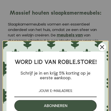
Massief houten slaapkamermeubels:
Slaapkamermeubels vormen
een essentieel
onderdeel van het huis, omdat ze een sfeer van
rust en welzijn creëren. De
meubels van
van
duurzaam eikenhout is een ideale keuze voor wie
op zoek is naar kwaliteit, stijl en respect voor het
milieu. Bij Roble.Store bieden we
slaapkamermeubels aan die design, duurzaamheid
WORD LID VAN ROBLE.STORE!
en een verantwoorde, ecologische productie
combineren.
Schrijf je in en krijg 5% korting op je
Ongeëvenaarde duurzaamheid:
De
woonkamer
eerste aankoop.
meubels
massief houten woonkamer meubels
worden gekenmerkt door hun weerstand tegen de
effecten van dagelijks gebruik. Dankzij de
robuustheid van natuurlijk hout zijn deze meubels
bestand tegen slijtage zonder hun kwaliteit of
ABONNEREN
uiterlijk te verliezen. Dit maakt massief houten