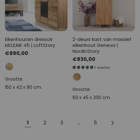
Eikenhouten dressoir
2-deurs kast van massief
MOZAIK 45 | LoftStory
eikenhout Geneva |
NordicStory
Normale
€990,00
Normale
€930,00
prijs
prijs
3 reseñas
Grootte:
150 x 42 x 90 cm.
Grootte:
60 x 45 x 200 cm.
1
2
3
...
5