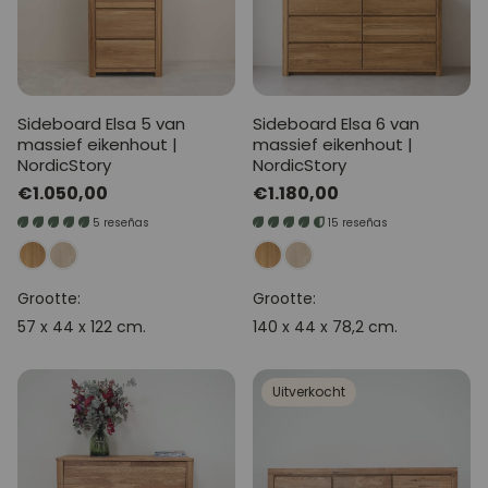
Sideboard Elsa 5 van
Sideboard Elsa 6 van
massief eikenhout |
massief eikenhout |
NordicStory
NordicStory
Normale
€1.050,00
Normale
€1.180,00
prijs
prijs
5 reseñas
15 reseñas
Grootte:
Grootte:
57 x 44 x 122 cm.
140 x 44 x 78,2 cm.
Uitverkocht