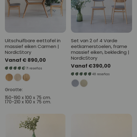
Uitschuifbare eettafel in
Set van 2 of 4 Varde
massief eiken Carmen |
eetkamerstoelen, frame
NordicStory
massief eiken, bekleding |
NordicStory
Normale
Vanaf € 890,00
Normale
Vanaf €390,00
prijs
71 reseñas
prijs
48 reseñas
Grootte:
150-190 x 100 x 75 cm.
170-210 x 100 x 75 cm.