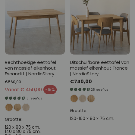
Rechthoekige eettafel
Uitschuifbare eettafel van
van massief eikenhout
massief eikenhout France
Escandi 1 | NordicStory
| NordicStory
Normale
€740,00
€560,00
Normale prijs
prijs
Vanaf € 450,00
-19%
25 reseñas
Verkoopprijs
18 reseñas
Grootte:
120-160 x 80 x 75 cm.
Grootte:
120 x 80 x 75 cm.
140 x 80 x 75 cm.