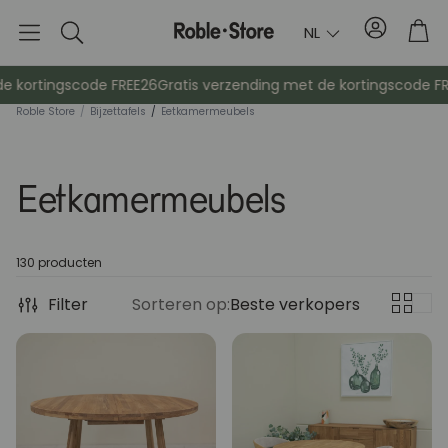
Account
Tro
NL
Zoek
op
kortingscode FREE26
Gratis verzending met de kortingscode FREE
Roble Store
/
Bijzettafels
/
Eetkamermeubels
Eetkamermeubels
130 producten
Filter
Sorteren op:
Dressoirs
Beste verkopers
Console
Kasten
Nachtkast
Kapstokken
Hulpmeubil