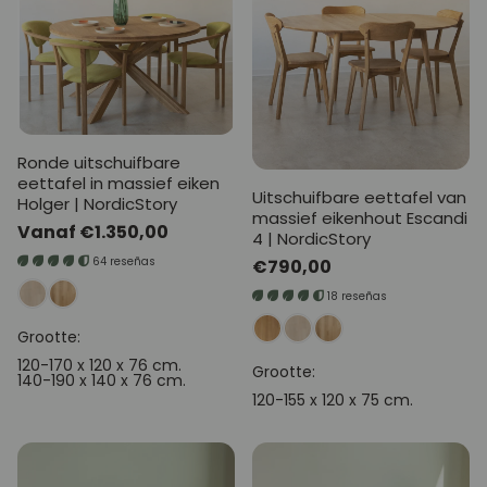
Ronde uitschuifbare
eettafel in massief eiken
Uitschuifbare eettafel van
Holger | NordicStory
massief eikenhout Escandi
Normale
Vanaf €1.350,00
4 | NordicStory
prijs
64 reseñas
Normale
€790,00
prijs
18 reseñas
Grootte:
120-170 x 120 x 76 cm.
Grootte:
140-190 x 140 x 76 cm.
120-155 x 120 x 75 cm.