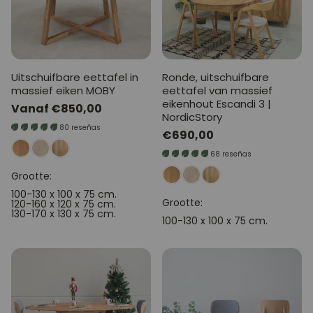
Uitschuifbare eettafel in
Ronde, uitschuifbare
massief eiken MOBY
eettafel van massief
eikenhout Escandi 3 |
Normale
Vanaf €850,00
NordicStory
prijs
80 reseñas
Normale
€690,00
prijs
68 reseñas
Grootte:
100-130 x 100 x 75 cm.
Grootte:
120-160 x 120 x 75 cm.
130-170 x 130 x 75 cm.
100-130 x 100 x 75 cm.