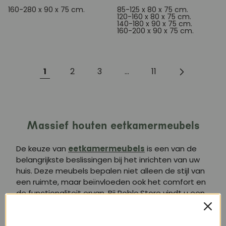
160-280 x 90 x 75 cm.
85-125 x 80 x 75 cm.
120-160 x 80 x 75 cm.
140-180 x 90 x 75 cm.
160-200 x 90 x 75 cm.
1
2
3
...
11
Massief houten eetkamermeubels
De keuze van
eetkamermeubels
is een van de
belangrijkste beslissingen bij het inrichten van uw
huis. Deze meubels bepalen niet alleen de stijl van
een ruimte, maar beïnvloeden ook het comfort en
de functionaliteit ervan. Bij Roble.Store vindt u een
selectie massief houten eetkamermeubels,
waarbij duurzaamheid, stijl en design in elk stuk