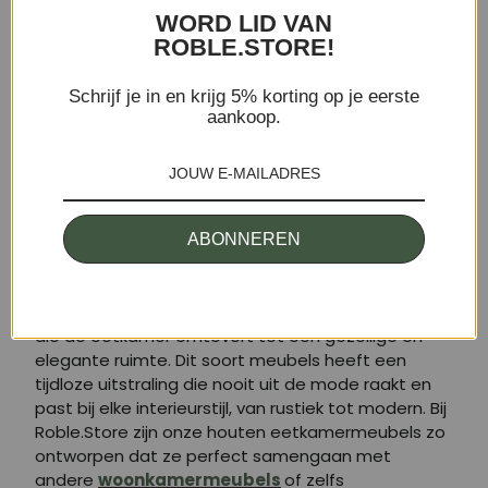
samenkomen.
WORD LID VAN
Sterk en duurzaam:
Massief houten
ROBLE.STORE!
eetkamermeubels zijn gemaakt om lang mee te
gaan. Dankzij de veerkracht van natuurlijk hout zijn
deze meubels sterk en stevig en zijn ze bestand
Schrijf je in en krijg 5% korting op je eerste
aankoop.
tegen dagelijks gebruik zonder hun kwaliteit te
verliezen. In tegenstelling tot andere materialen is
massief hout minder gevoelig voor schade en kan
het tientallen jaren meegaan als het goed wordt
onderhouden. Dit maakt investeren in een massief
houten eettafel of stoelen een winstgevende
ABONNEREN
beslissing op de lange termijn.
Natuurlijke en tijdloze uitstraling:
Massief
hout
zorgt voor een natuurlijke charme en warmte
die de eetkamer omtovert tot een gezellige en
elegante ruimte. Dit soort meubels heeft een
tijdloze uitstraling die nooit uit de mode raakt en
past bij elke interieurstijl, van rustiek tot modern. Bij
Roble.Store zijn onze houten eetkamermeubels zo
ontworpen dat ze perfect samengaan met
andere
woonkamermeubels
of zelfs