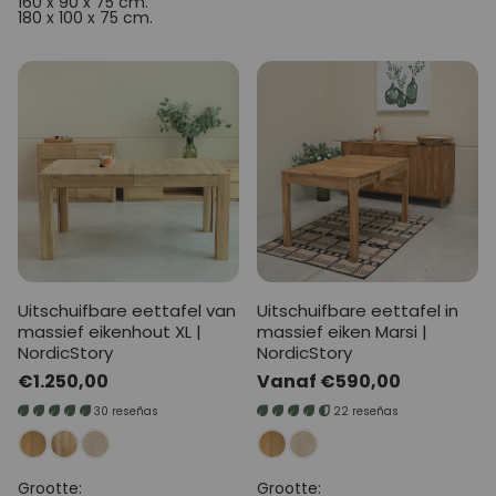
160 x 90 x 75 cm.
180 x 100 x 75 cm.
Uitschuifbare eettafel van
Uitschuifbare eettafel in
massief eikenhout XL |
massief eiken Marsi |
NordicStory
NordicStory
Normale
€1.250,00
Normale
Vanaf €590,00
prijs
prijs
30 reseñas
22 reseñas
Grootte:
Grootte: