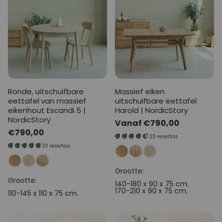
Ronde, uitschuifbare
Massief eiken
eettafel van massief
uitschuifbare eettafel
eikenhout Escandi 5 |
Harold | NordicStory
NordicStory
Normale
Vanaf €790,00
Normale
€790,00
prijs
23 reseñas
prijs
33 reseñas
Grootte:
Grootte:
140-180 x 90 x 75 cm.
170-210 x 90 x 75 cm.
110-145 x 110 x 75 cm.