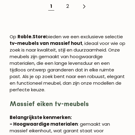
1
2
Op
Roble.Store
bieden we een exclusieve selectie
tv-meubels van
massief hout
, ideaal voor wie op
zoek is naar kwaliteit, stijl en duurzaamheid. Onze
meubels zijn gemaakt van hoogwaardige
materialen, die een lange levensduur en een
WORD LID VAN
tijdloos ontwerp garanderen dat in elke ruimte
ROBLE.STORE!
past. Als je op zoek bent naar een robuust, elegant
en functioneel meubel, dan zijn onze modellen de
perfecte keuze.
Schrijf je in en krijg 5% korting op je eerste
aankoop.
Massief eiken tv-meubels
Belangrijkste kenmerken:
- Hoogwaardige materialen
: gemaakt van
ABONNEREN
massief eikenhout, wat garant staat voor