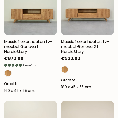
Massief eikenhouten tv-
Massief eikenhouten tv-
meubel Geneva 1 |
meubel Geneva 2 |
NordicStory
NordicStory
Normale
€870,00
Normale
€930,00
prijs
prijs
2 reseñas
Grootte:
Grootte:
180 x 45 x 55 cm.
160 x 45 x 55 cm.