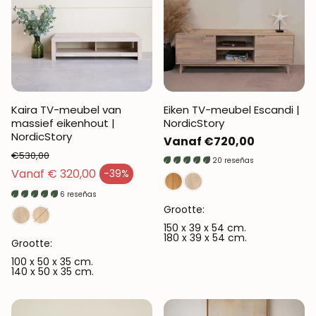
Kaira TV-meubel van
Eiken TV-meubel Escandi |
massief eikenhout |
NordicStory
NordicStory
Normale
Vanaf €720,00
€530,00
prijs
20 reseñas
Normale prijs
Vanaf € 320,00
-39%
Verkoopprijs
6 reseñas
Grootte:
150 x 39 x 54 cm.
180 x 39 x 54 cm.
Grootte:
100 x 50 x 35 cm.
140 x 50 x 35 cm.