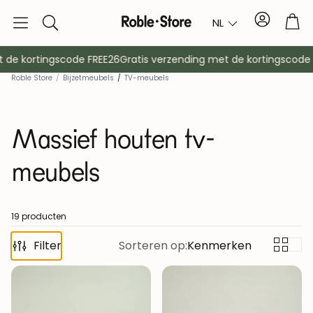
Account
Tro
NL
Zoek
op
e kortingscode FREE26
Gratis verzending met de kortingscode FR
Roble Store
/
Bijzetmeubels
/
TV-meubels
Massief houten tv-
meubels
Dressoirs
Console
19 producten
Filter
Sorteren op:
Kenmerken
Kasten
Nachtkast
Kapstokken
Hulpmeubil