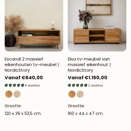
Escandi 2 massief
Elsa tv-meubel van
eikenhouten tv-meubel |
massief eikenhout |
NordicStory
NordicStory
Normale
Vanaf €640,00
Normale
Vanaf €1.150,00
prijs
prijs
8 reseñas
2 reseñas
Grootte:
Grootte:
120 x 39 x 53,5 cm.
160 x 44 x 47 cm.