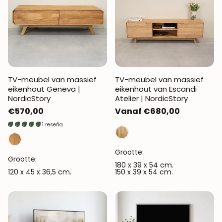
TV-meubel van massief
TV-meubel van massief
eikenhout Geneva |
eikenhout van Escandi
NordicStory
Atelier | NordicStory
Normale
€570,00
Normale
Vanaf €680,00
prijs
prijs
1 reseña
Grootte:
Grootte:
180 x 39 x 54 cm.
120 x 45 x 36,5 cm.
150 x 39 x 54 cm.