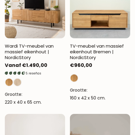
Wardi TV-meubel van
TV-meubel van massief
massief eikenhout |
eikenhout Bremen |
NordicStory
NordicStory
Normale
Vanaf €1.490,00
Normale
€960,00
prijs
prijs
5 reseñas
Grootte:
Grootte:
160 x 42 x 50 cm.
220 x 40 x 65 cm.