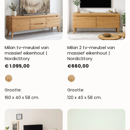
Milan tv-meubel van
Milan 2 tv-meubel van
massief eikenhout |
massief eikenhout |
NordicStory
NordicStory
Normale
€ 1.095,00
Normale
€660,00
prijs
prijs
Grootte:
Grootte:
160 x 40 x 58 cm.
120 x 40 x 58 cm.