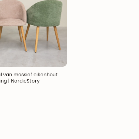
Oxford Noords verhaa
Mauritz NordicStory
Milan NordicStory
Moritz Noords verhaal
Koninklijk Noords Verh
Runa NordicStory
l van massief eikenhout
ng | NordicStory
Mozaik zolderverhaal
Montenegro ZolderVe