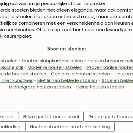
dig canvas om je persoonlijke stijl uit te drukken.
erde stoelen bieden niet alleen elegantie, maar ook comfort.
dat je stoelen niet alleen esthetisch mooi, maar ook comfo
kelijk te combineren met een verscheidenheid aan kleuren e
e combinaties. Of je nu op zoek bent naar een levendigere
k kleurenpalet.
Soorten stoelen:
stoelen
-
Houten slaapkamerstoelen
-
Houten bureaustoel
ische stijl
-
Moderne houten stoelen
-
Provençaalse houte
leurde houten stoelen
-
Gebleekte houten stoelen
-
Houten 
 met kunstleer
-
Met linnen beklede stoelen
-
Stoelen bekle
Middelgrote houten stoelen
-
Kleine houten stoelen
 stoel
Grijze gestoffeerde stoel
Groen gestoffeerde
bekleding
Houten stoel met stoffen bekleding