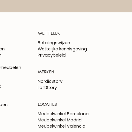
WETTELIJK
Betalingswijzen
en
Wettelijke kennisgeving
n
Privacybeleid
 meubelen
MERKEN
NordicStory
t
LoftStory
LOCATIES
epen
Meubelwinkel Barcelona
Meubelwinkel Madrid
Meubelwinkel Valencia