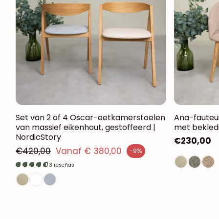
Set van 2 of 4 Oscar-eetkamerstoelen
Ana-fauteui
van massief eikenhout, gestoffeerd |
met bekledi
NordicStory
Normale
€230,00
Normale prijs
€420,00
Vanaf € 380,00
-9%
prijs
rkoopprijs
3 reseñas