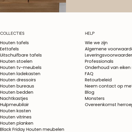
COLLECTIES
HELP
Houten tafels
Wie we zijn
Eettafels
Algemene voorwaard
Uitschuifbare tafels
Leveringsvoorwaarde
Houten stoelen
Professionals
Houten tv-meubels
Onderhoud van eiken
Houten ladekasten
FAQ
Houten dressoirs
Retourbeleid
Houten bureaus
Neem contact op me
Houten bedden
Blog
Nachtkastjes
Monsters
Hulpmeubilair
Overeenkomst herro
Houten kasten
Houten vitrines
Houten planken
Black Friday Houten meubelen