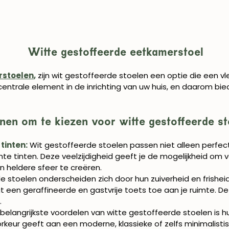
Witte gestoffeerde eetkamerstoel
rstoelen
,
zijn wit gestoffeerde stoelen een optie die een vle
entrale element in de inrichting van uw huis, en daarom bied
nen om te kiezen voor witte gestoffeerde st
tinten:
Wit gestoffeerde stoelen passen niet alleen perfect
te tinten. Deze veelzijdigheid geeft je de mogelijkheid om v
 heldere sfeer te creëren.
e stoelen onderscheiden zich door hun zuiverheid en frishei
gt een geraffineerde en gastvrije toets toe aan je ruimte. D
.
 belangrijkste voordelen van witte gestoffeerde stoelen is
 voorkeur geeft aan een moderne, klassieke of zelfs minimali