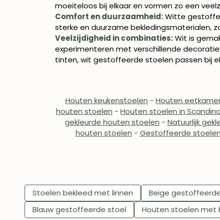
moeiteloos bij elkaar en vormen zo een veelzij
Comfort en duurzaamheid:
Witte gestoffe
sterke en duurzame bekledingsmaterialen, zo
Veelzijdigheid in combinaties:
Wit is gemak
experimenteren met verschillende decoratiev
tinten, wit gestoffeerde stoelen passen bij el
Houten keukenstoelen
-
Houten eetkamer
houten stoelen
-
Houten stoelen in Scandinav
gekleurde houten stoelen
-
Natuurlijk gek
houten stoelen
-
Gestoffeerde stoelen
Stoelen bekleed met linnen
Beige gestoffeerde
Blauw gestoffeerde stoel
Houten stoelen met 