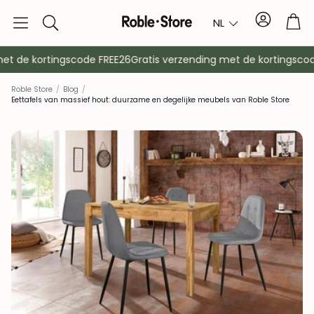
Account
Tro
NL
Zoek
op
et de kortingscode FREE26
Gratis verzending met de kortingscod
Roble Store
/
Blog
/
Eettafels van massief hout: duurzame en degelijke meubels van Roble Store
Dressoirs
Console
Kasten
Nachtkast
Kapstokken
Hulpmeubil