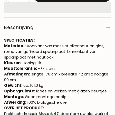
Beschrijving
SPECIFICATIES:
Materiaal:
Voorkant van massief eikenhout en glas;
romp van gefineerd spaanplaat; binnenkant van
spaanplaat met houtlook
Kleuren:
Honing Eik
Maattolerantie:
+/- 2 cm
Afmetingen:
lengte 170 cm x breedte 42 cm x hoogte
90 cm
Gewicht:
ca. 101,0 kg
Opbergruimte:
lades en vakken met glazen deurtjes
Montage:
Geen montage nodig
Afwerking:
100% biologische olie
OVER HET PRODUCT:
Praktisch dressoir
Mozaik 47
ideaal om uw glaswerk of