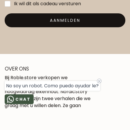
Ik wil dit als cadeau versturen
AANMELDEN
OVER ONS
Bij Roble.store verkopen we
Roble.store meubels van
No soy un robot. Como puedo ayudar le?
hoogwaardig eikenhout. NordicStory
en LoftStory zijn twee verhalen die we
CHAT
graag met u willen delen. Ze gaan
over eikenhout en het stijlvolle
comfort dat dit uw huis zal geven.
MANS Netwerk SL CIF B67414110