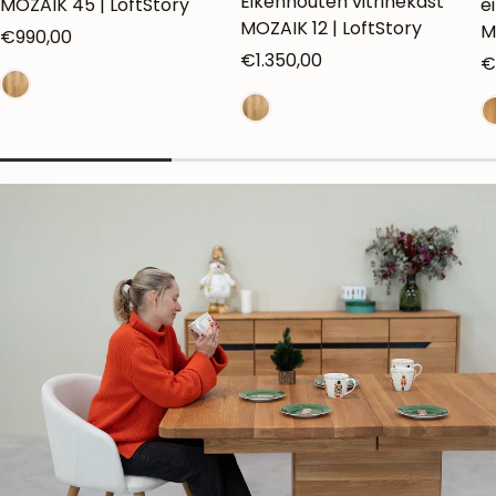
Eikenhouten vitrinekast
MOZAIK 45 | LoftStory
e
MOZAIK 12 | LoftStory
M
Normale
€990,00
Normale
€1.350,00
N
€
prijs
prijs
pr