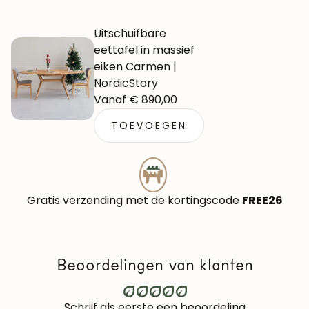
Uitschuifbare
eettafel in massief
eiken Carmen |
NordicStory
Normale
Vanaf € 890,00
prijs
TOEVOEGEN
Gratis verzending met de kortingscode
FREE26
Beoordelingen van klanten
Schrijf als eerste een beoordeling