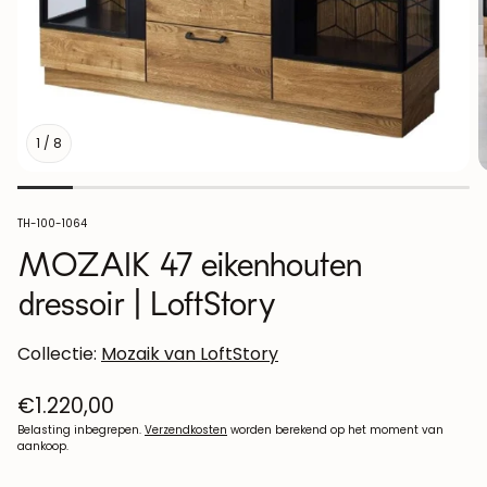
1
/
8
SKU:
TH-100-1064
MOZAIK 47 eikenhouten
dressoir | LoftStory
Collectie:
Mozaik van LoftStory
Normale
€1.220,00
prijs
Belasting inbegrepen.
Verzendkosten
worden berekend op het moment van
aankoop.