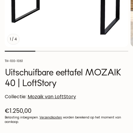
1
/
4
SKU:
TH-100-1061
Uitschuifbare eettafel MOZAIK
40 | LoftStory
Collectie:
Mozaik van LoftStory
Normale
€1.250,00
prijs
Belasting inbegrepen.
Verzendkosten
worden berekend op het moment van
aankoop.