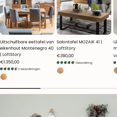
Uitschuifbare eettafel van
Salontafel MOZAIK 41 |
U
eikenhout Montenegro 40
LoftStory
m
| LoftStory
Normale
€390,00
N
V
Normale
€1.350,00
prijs
pr
1 beoordeling
prijs
2 beoordelingen