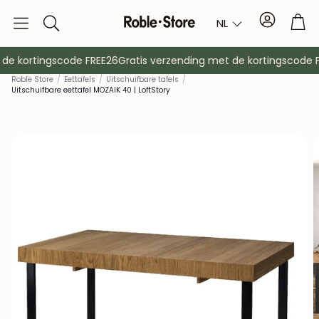
Account
Tro
NL
Zoek
op
e kortingscode FREE26
Gratis verzending met de kortingscode FR
Roble Store
/
Eettafels
/
Uitschuifbare tafels
/
Uitschuifbare eettafel MOZAIK 40 | LoftStory
Dressoirs
Console
Kasten
Nachtkast
Kapstokken
Hulpmeubil