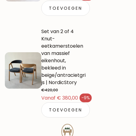
TOEVOEGEN
Set van 2 of 4
Knut-
eetkamerstoelen
van massief
eikenhout,
bekleed in
beige/antracietgri
js | NordicStory
€420,00
Normale prijs
Vanaf € 380,00
-9%
Verkoopprijs
TOEVOEGEN