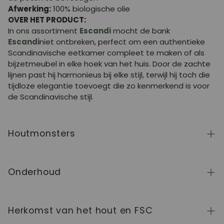
Afwerking:
100% biologische olie
OVER HET PRODUCT:
In ons assortiment
Escandi
mocht de bank
Escandi
niet ontbreken, perfect om een authentieke
Scandinavische eetkamer compleet te maken of als
bijzetmeubel in elke hoek van het huis. Door de zachte
lijnen past hij harmonieus bij elke stijl, terwijl hij toch die
tijdloze elegantie toevoegt die zo kenmerkend is voor
de Scandinavische stijl.
Houtmonsters
Klik
hier
om kleurstalen van hout uit de NordicStory-
collectie aan te vragen.
Onderhoud
Massief hout is een natuurlijk en levend materiaal, dat
gewaardeerd wordt om zijn authentieke karakter en zijn
Herkomst van het hout en FSC
schoonheid die in de loop van de tijd verandert. Om het