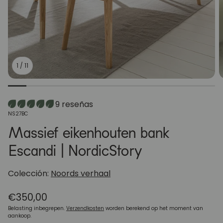
1
/
11
9 reseñas
SKU:
NS27BC
Massief eikenhouten bank
Escandi | NordicStory
Colección:
Noords verhaal
Normale
€350,00
prijs
Belasting inbegrepen.
Verzendkosten
worden berekend op het moment van
aankoop.