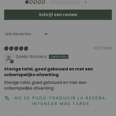
Bekleding (stoelen en hoofdeinden): reinigen met
0
water en milde zeep of met specifieke producten voor
textiel (eerst testen op een onopvallende plek).
Schrijf een review
Sort by
01/27/2026
Danilo Woznica
Stevige tafel, goed gebouwd en met een
onberispelijke afwerking
Stevige tafel, goed gebouwd en met een
onberispelijke afwerking
NO SE PUDO TRADUCIR LA RESEÑA.
INTENTAR MÁS TARDE