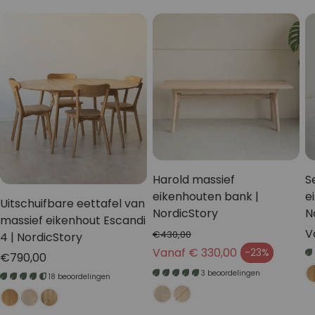
Harold massief
S
eikenhouten bank |
e
Uitschuifbare eettafel van
NordicStory
N
massief eikenhout Escandi
N
V
€430,00
4 | NordicStory
Normale prijs
pr
Vanaf € 330,00
-23%
Normale
€790,00
Verkoopprijs
prijs
3 beoordelingen
18 beoordelingen