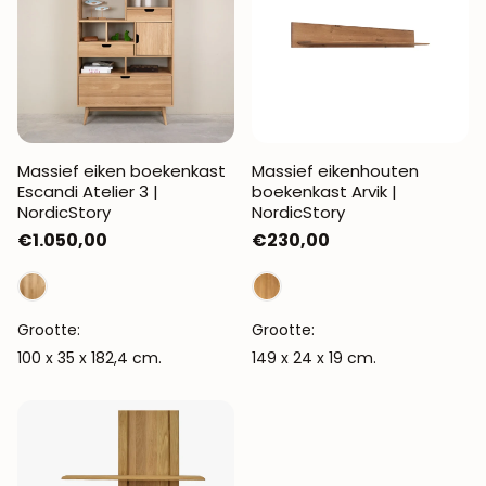
Massief eiken boekenkast
Massief eikenhouten
Escandi Atelier 3 |
boekenkast Arvik |
NordicStory
NordicStory
Normale
€1.050,00
Normale
€230,00
prijs
prijs
Grootte:
Grootte:
100 x 35 x 182,4 cm.
149 x 24 x 19 cm.