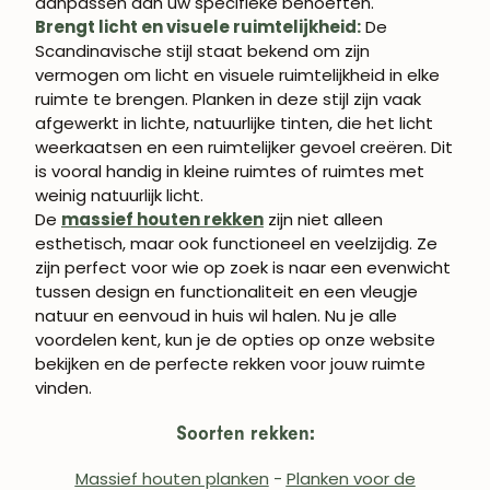
ROBLE.STORE!
aanpassen aan uw specifieke behoeften.
Brengt licht en visuele ruimtelijkheid:
De
Scandinavische stijl staat bekend om zijn
Schrijf je in en krijg 5% korting op je eerste
aankoop.
vermogen om licht en visuele ruimtelijkheid in elke
ruimte te brengen. Planken in deze stijl zijn vaak
afgewerkt in lichte, natuurlijke tinten, die het licht
weerkaatsen en een ruimtelijker gevoel creëren. Dit
is vooral handig in kleine ruimtes of ruimtes met
weinig natuurlijk licht.
ABONNEREN
De
massief houten rekken
zijn niet alleen
esthetisch, maar ook functioneel en veelzijdig. Ze
zijn perfect voor wie op zoek is naar een evenwicht
tussen design en functionaliteit en een vleugje
natuur en eenvoud in huis wil halen. Nu je alle
voordelen kent, kun je de opties op onze website
bekijken en de perfecte rekken voor jouw ruimte
vinden.
Soorten rekken:
Massief houten planken
-
Planken voor de