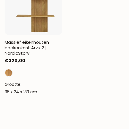
Massief eikenhouten
boekenkast Arvik 2 |
NordicStory
Normale
€320,00
prijs
Grootte:
95 x 24 x 133 cm.