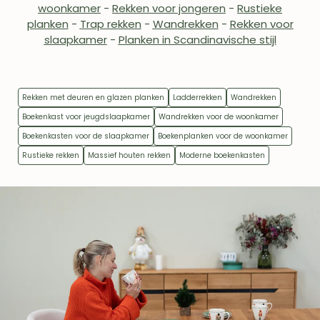
woonkamer
-
Rekken voor jongeren
-
Rustieke
planken
-
Trap rekken
-
Wandrekken
-
Rekken voor
slaapkamer
-
Planken in Scandinavische stijl
Rekken met deuren en glazen planken
Ladderrekken
Wandrekken
Boekenkast voor jeugdslaapkamer
Wandrekken voor de woonkamer
Boekenkasten voor de slaapkamer
Boekenplanken voor de woonkamer
Rustieke rekken
Massief houten rekken
Moderne boekenkasten