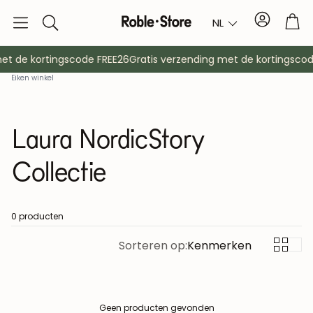
Account
Tro
NL
Zoek
op
et de kortingscode FREE26
Gratis verzending met de kortingscod
Eiken winkel
Laura NordicStory
Collectie
Dressoirs
Console
0 producten
Sorteren op:
Kenmerken
Kasten
Nachtkast
Kapstokken
Hulpmeubil
Geen producten gevonden