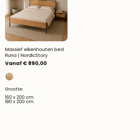
Massief eikenhouten bed
Runa | NordicStory
Normale
Vanaf € 890,00
prijs
Grootte:
160 x 200 cm.
180 x 200 cm.