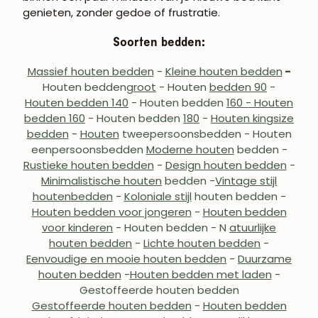
genieten, zonder gedoe of frustratie.
Soorten bedden:
Massief houten bedden
-
Kleine houten bedden
-
Houten bedden
groot
- Houten
bedden 90
-
Houten bedden 140
- Houten bedden
160 - Houten
bedden 160
- Houten bedden
180
-
Houten kingsize
bedden
-
Houten
tweepersoonsbedden
- Houten
eenpersoonsbedden
Moderne houten
bedden
-
Rustieke houten bedden
-
Design houten bedden
-
Minimalistische houten
bedden -
Vintage stijl
houten
bedden
-
Koloniale stijl
houten bedden -
Houten bedden voor jongeren
-
Houten bedden
voor kinderen
- Houten bedden
-
N
atuurlijke
houten bedden
-
Lichte houten bedden
-
Eenvoudige en mooie houten bedden
-
Duurzame
houten bedden
-
Houten bedden met laden
-
Gestoffeerde houten bedden
Gestoffeerde houten bedden
-
Houten bedden