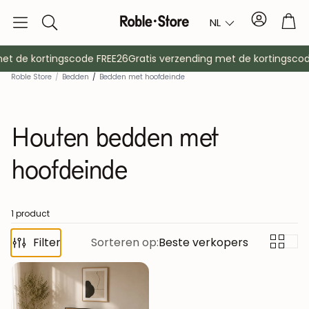
Account
Tro
NL
Zoek
op
et de kortingscode FREE26
Gratis verzending met de kortingscod
Roble Store
/
Bedden
/
Bedden met hoofdeinde
Houten bedden met
hoofdeinde
Dressoirs
Console
1 product
Filter
Sorteren op:
Beste verkopers
Kasten
Nachtkast
Kapstokken
Hulpmeubil