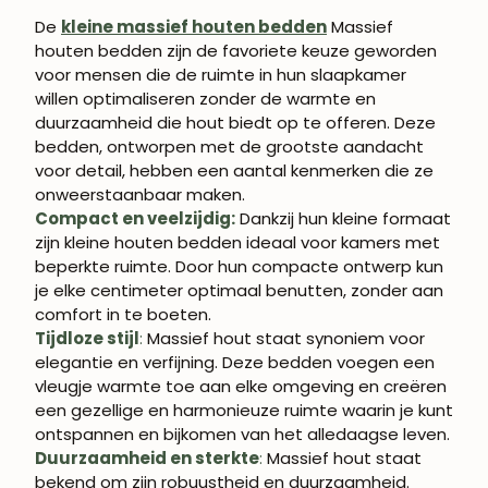
De
kleine massief houten bedden
Massief
houten bedden zijn de favoriete keuze geworden
voor mensen die de ruimte in hun slaapkamer
willen optimaliseren zonder de warmte en
duurzaamheid die hout biedt op te offeren. Deze
bedden, ontworpen met de grootste aandacht
voor detail, hebben een aantal kenmerken die ze
onweerstaanbaar maken.
Compact en veelzijdig:
Dankzij hun kleine formaat
zijn kleine houten bedden ideaal voor kamers met
beperkte ruimte. Door hun compacte ontwerp kun
je elke centimeter optimaal benutten, zonder aan
comfort in te boeten.
Tijdloze stijl
:
Massief hout staat synoniem voor
elegantie en verfijning. Deze bedden voegen een
vleugje warmte toe aan elke omgeving en creëren
een gezellige en harmonieuze ruimte waarin je kunt
ontspannen en bijkomen van het alledaagse leven.
Duurzaamheid en sterkte
:
Massief hout staat
bekend om zijn robuustheid en duurzaamheid.