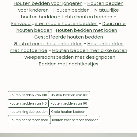
Houten bedden voor jongeren
-
Houten bedden
voor kinderen
- Houten bedden
-
N
atuurlijke
houten bedden
-
Lichte houten bedden
-
WORD LID VAN
Eenvoudige en mooie houten bedden
-
Duurzame
ROBLE.STORE!
houten bedden
-
Houten bedden met laden
-
Gestoffeerde houten bedden
Schrijf je in en krijg 5% korting op je eerste
Gestoffeerde houten bedden
-
Houten bedden
aankoop.
met hoofdeinde
-
Houten bedden met dikke poten
-
Tweepersoonsbedden met designpoten
-
Bedden met nachtkastjes
ABONNEREN
Houten bedden van 180
Houten bedden van 160
Houten bedden van 140
Houten bedden van 90
Houten kingsize bedden
Grote houten bedden
Houten eenpersoonsbed
Houten tweepersoonsbedden