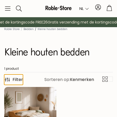
Account
Tro
NL
Zoek
op
t de kortingscode FREE26
Gratis verzending met de kortingscode
Roble Store
/
Bedden
/
Kleine houten bedden
Kleine houten bedden
1 product
Filter
Dressoirs
Sorteren op:
Kenmerken
Console
Kasten
Nachtkast
Kapstokken
Hulpmeubil