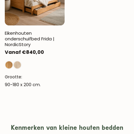
Eikenhouten
onderschuifbed Frida |
NordicStory
Normale
Vanaf €840,00
prijs
Grootte:
90-180 x 200 cm.
Kenmerken van kleine houten bedden