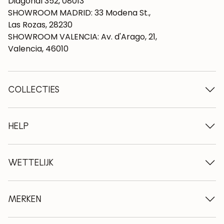
Diagonal 352, 08013
SHOWROOM MADRID: 33 Modena St.,
Las Rozas, 28230
SHOWROOM VALENCIA: Av. d'Arago, 21,
Valencia, 46010
COLLECTIES
Houten tafels
Eettafels
HELP
Uitschuifbare tafels
Houten stoelen
Wie we zijn
Houten tv-meubels
Algemene voorwaarden
WETTELIJK
Houten ladekasten
Leveringsvoorwaarden
Houten dressoirs
Professionals
Betalingswijzen
Houten bureaus
Onderhoud van eiken meubelen
Wettelijke kennisgeving
MERKEN
Houten bedden
FAQ
Privacybeleid
Nachtkastjes
Retourbeleid
NordicStory