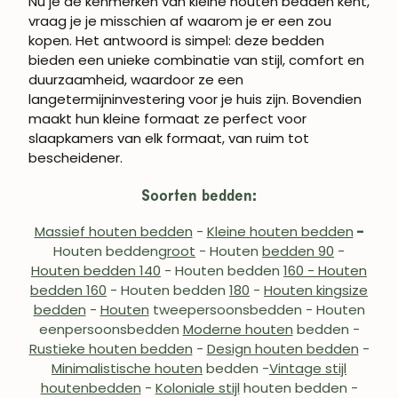
Nu je de kenmerken van kleine houten bedden kent,
vraag je je misschien af waarom je er een zou
kopen. Het antwoord is simpel: deze bedden
bieden een unieke combinatie van stijl, comfort en
duurzaamheid, waardoor ze een
langetermijninvestering voor je huis zijn. Bovendien
maakt hun kleine formaat ze perfect voor
slaapkamers van elk formaat, van ruim tot
bescheidener.
Soorten bedden:
Massief houten bedden
-
Kleine houten bedden
-
Houten bedden
groot
- Houten
bedden 90
-
Houten bedden 140
- Houten bedden
160 - Houten
bedden 160
- Houten bedden
180
-
Houten kingsize
bedden
-
Houten
tweepersoonsbedden
- Houten
eenpersoonsbedden
Moderne houten
bedden
-
Rustieke houten bedden
-
Design houten bedden
-
Minimalistische houten
bedden -
Vintage stijl
houten
bedden
-
Koloniale stijl
houten bedden -