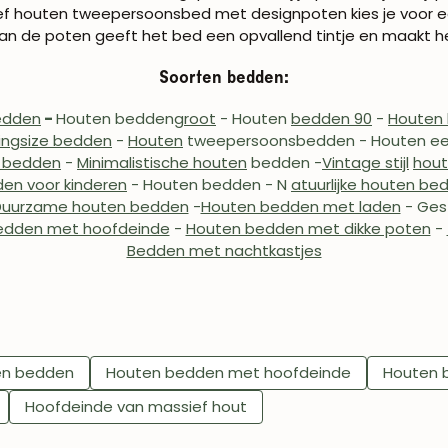
ef houten tweepersoonsbed met designpoten kies je voor een
 van de poten geeft het bed een opvallend tintje en maakt h
Soorten bedden:
edden
-
Houten bedden
groot
- Houten
bedden 90
-
Houten
ingsize bedden
-
Houten
tweepersoonsbedden
- Houten 
n bedden
-
Minimalistische houten
bedden -
Vintage stijl
hou
en voor kinderen
- Houten bedden
-
N
atuurlijke houten be
Duurzame houten bedden
-
Houten bedden met laden
- Ges
edden met hoofdeinde
-
Houten bedden met dikke poten
-
Bedden met nachtkastjes
en bedden
Houten bedden met hoofdeinde
Houten 
Hoofdeinde van massief hout