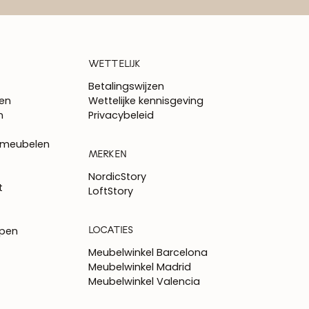
WETTELIJK
Betalingswijzen
en
Wettelijke kennisgeving
n
Privacybeleid
 meubelen
MERKEN
NordicStory
t
LoftStory
LOCATIES
epen
Meubelwinkel Barcelona
Meubelwinkel Madrid
Meubelwinkel Valencia