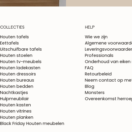
COLLECTIES
HELP
Houten tafels
Wie we zijn
Eettafels
Algemene voorwaard
Uitschuifbare tafels
Leveringsvoorwaarde
Houten stoelen
Professionals
Houten tv-meubels
Onderhoud van eiken
Houten ladekasten
FAQ
Houten dressoirs
Retourbeleid
Houten bureaus
Neem contact op me
Houten bedden
Blog
Nachtkastjes
Monsters
Hulpmeubilair
Overeenkomst herro
Houten kasten
Houten vitrines
Houten planken
Black Friday Houten meubelen