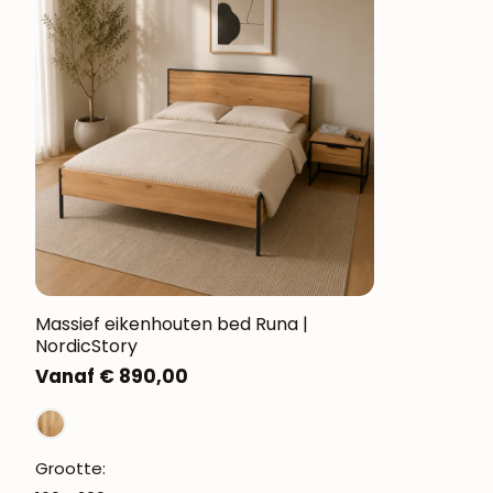
Massief eikenhouten bed Runa |
NordicStory
Normale
Vanaf € 890,00
prijs
Grootte: