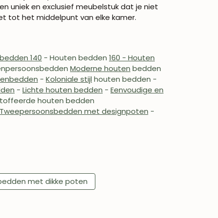
 uniek en exclusief meubelstuk dat je niet
et tot het middelpunt van elke kamer.
 bedden 140
- Houten bedden
160 - Houten
eenpersoonsbedden
Moderne houten
bedden
ten
bedden
-
Koloniale stijl
houten bedden -
dden
-
Lichte houten bedden
-
Eenvoudige en
toffeerde houten bedden
Tweepersoonsbedden met designpoten
-
bedden met dikke poten