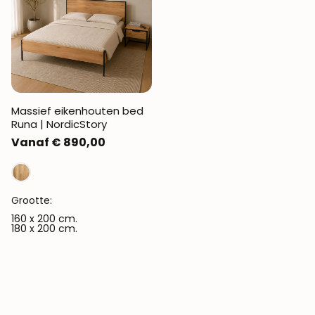
Massief eikenhouten bed
Runa | NordicStory
Normale
Vanaf € 890,00
prijs
Grootte:
160 x 200 cm.
180 x 200 cm.