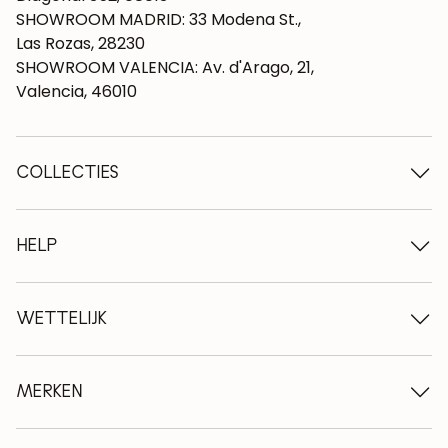
SHOWROOM MADRID: 33 Modena St.,
Las Rozas, 28230
SHOWROOM VALENCIA: Av. d'Arago, 21,
Valencia, 46010
COLLECTIES
Houten tafels
Eettafels
HELP
Uitschuifbare tafels
Houten stoelen
Wie we zijn
Houten tv-meubels
Algemene voorwaarden
WETTELIJK
Houten ladekasten
Leveringsvoorwaarden
Houten dressoirs
Professionals
Betalingswijzen
Houten bureaus
Onderhoud van eiken meubelen
Wettelijke kennisgeving
MERKEN
Houten bedden
FAQ
Privacybeleid
Nachtkastjes
Retourbeleid
NordicStory
Hulpmeubilair
Neem contact op met
LoftStory