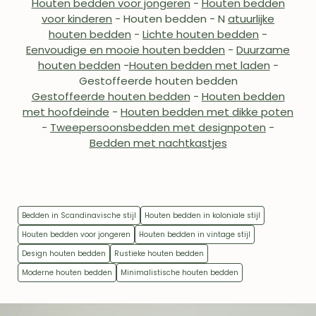
Houten bedden voor jongeren
-
Houten bedden
voor kinderen
- Houten bedden
-
N
atuurlijke
houten bedden
-
Lichte houten bedden
-
Eenvoudige en mooie houten bedden
-
Duurzame
houten bedden
-
Houten bedden met laden
-
Gestoffeerde houten bedden
Gestoffeerde houten bedden
-
Houten bedden
met hoofdeinde
-
Houten bedden met dikke poten
-
Tweepersoonsbedden met designpoten
-
Bedden met nachtkastjes
Bedden in Scandinavische stijl
Houten bedden in koloniale stijl
Houten bedden voor jongeren
Houten bedden in vintage stijl
Design houten bedden
Rustieke houten bedden
Moderne houten bedden
Minimalistische houten bedden